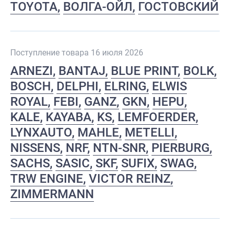
TOYOTA
ВОЛГА-ОЙЛ
ГОСТОВСКИЙ
Поступление товара 16 июля 2026
ARNEZI
BANTAJ
BLUE PRINT
BOLK
BOSCH
DELPHI
ELRING
ELWIS
ROYAL
FEBI
GANZ
GKN
HEPU
KALE
KAYABA
KS
LEMFOERDER
LYNXAUTO
MAHLE
METELLI
NISSENS
NRF
NTN-SNR
PIERBURG
SACHS
SASIC
SKF
SUFIX
SWAG
TRW ENGINE
VICTOR REINZ
ZIMMERMANN