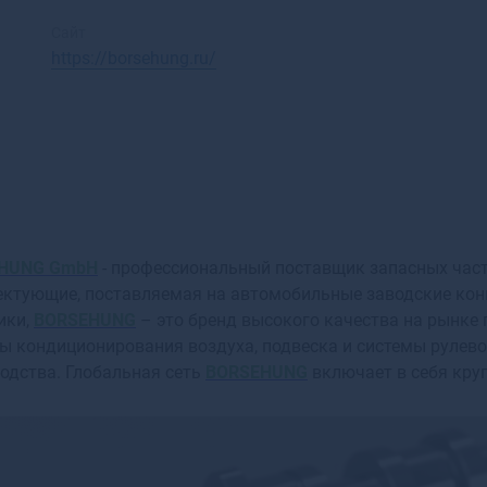
Красноярск
Аксай
Нижний Новгород
Алагир
Сайт
https://borsehung.ru/
Омск
Алапаевск
Оренбург
Алатырь
Пенза
Алдан
Пермь
Алейск
Ростов-на-Дону
Александров
Рязань
Александровск
Самара
Александровск-
Саратов
Сахалинский
HUNG GmbH
- профессиональный поставщик запасных част
Ставрополь
Алексеевка
ктующие, поставляемая на автомобильные заводские конв
Тюмень
Алексин
ики,
BORSEHUNG
– это бренд высокого качества на рынке
Уфа
Алзамай
ы кондиционирования воздуха, подвеска и системы рулево
Челябинск
Алупка
одства. Глобальная сеть
Ярославль
BORSEHUNG
включает в себя круп
Алушта
Альметьевск
Амурск
Анадырь
Анапа