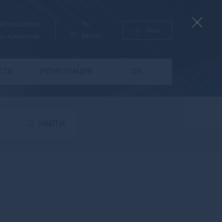
поставщиком
Ру
En
Вход
Миасс
ть клиентом
СТИ
РЕГИСТРАЦИЯ
ЛК
Б
Бабаево
Бабушкин
НАЙТИ
Бавлы
Багратионовск
Байкальск
Баймак
Бакал
Баксан
Балабаново
Балаково