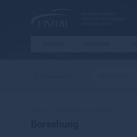
Международный
оптовый гипермаркет
автозапчастей
ГЛАВНАЯ
КОМПАНИЯ
С
Производители
Главная
Производители
Borsehung
Borsehung