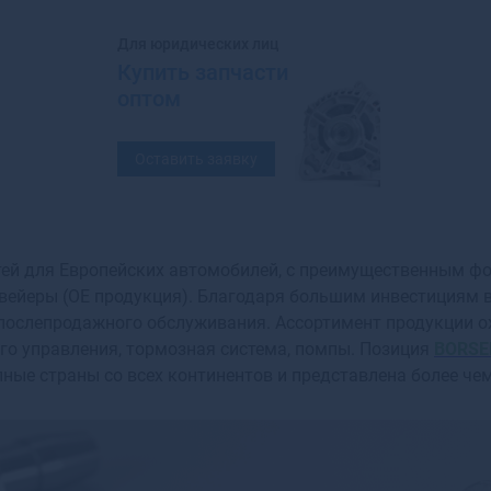
Балахна
Балашиха
Для юридических лиц
Балашов
Купить запчасти
Балей
оптом
Балтийск
Барабинск
Оставить заявку
Барнаул
Барыш
Батайск
Бахчисарай
ей для Европейских автомобилей, с преимущественным фо
Бежецк
ейеры (OE продукция). Благодаря большим инвестициям в
Белая Калитва
 послепродажного обслуживания. Ассортимент продукции ох
Белая Холуница
го управления, тормозная система, помпы. Позиция
Белгород
BORSE
ные страны со всех континентов и представлена более чем
Белебей
Белев
Белинский
Белово
Белогорск