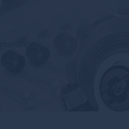
Белогорск
Белозерск
Белокуриха
Беломорск
Белорецк
Белореченск
Белоусово
Белоярский
Белый
Бердск
Березники
Березовский
Березовский
Беслан
Бийск
Бикин
Билибино
Биробиджан
Бирск