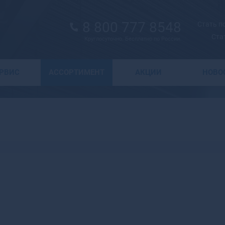
8 800 777 8548
Стать 
Ста
Круглосуточно. Бесплатно по России.
Выбор города
ЕРВИС
АССОРТИМЕНТ
АКЦИИ
НОВО
А
Москва
Санкт-Петербург
Абаза
Курск
Абакан
Воронеж
Абдулино
Краснодар
Абинск
Новосибирск
Агидель
Астрахань
Агрыз
Волгоград
Адыгейск
Екатеринбург
Азнакаево
Ижевск
Азов
Казань
Ак-Довурак