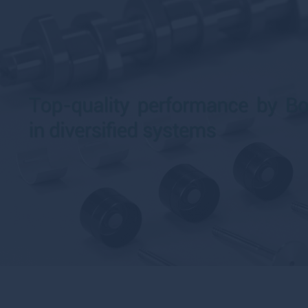
Ангарск
Андреаполь
Анжеро-Судженск
Анива
Апатиты
Апрелевка
Апшеронск
Арамиль
Аргун
Ардатов
Ардон
Арзамас
Аркадак
Армавир
Армянск
Арсеньев
Арск
Артем
Артемовск