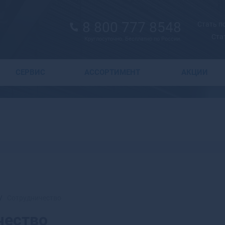
8 800 777 8548
Стать 
Ста
Круглосуточно. Бесплатно по России.
Выбор города
СЕРВИС
АССОРТИМЕНТ
АКЦИИ
А
Москва
Санкт-Петербург
Абаза
Курск
Абакан
Воронеж
Абдулино
Краснодар
Абинск
Новосибирск
Агидель
Астрахань
Агрыз
Волгоград
Адыгейск
Екатеринбург
Азнакаево
Сотрудничество
Ижевск
Азов
чество
Казань
Ак-Довурак