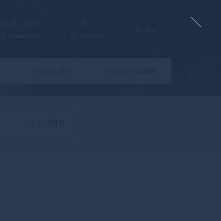
поставщиком
Ру
En
Вход
Миасс
ть клиентом
НОВОСТИ
РЕГИСТРАЦИЯ
Б
Бабаево
Бабушкин
НАЙТИ
Бавлы
Багратионовск
Байкальск
Баймак
Бакал
Баксан
Балабаново
Балаково