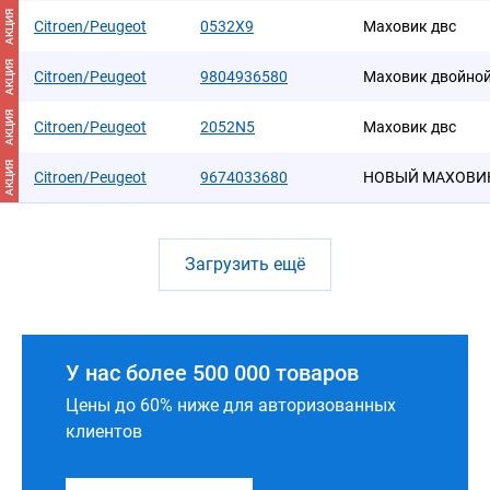
АКЦИЯ
Citroen/Peugeot
0532X9
Маховик двс
АКЦИЯ
Citroen/Peugeot
9804936580
Маховик двойной
АКЦИЯ
Citroen/Peugeot
2052N5
Маховик двс
АКЦИЯ
Citroen/Peugeot
9674033680
НОВЫЙ МАХОВИ
Загрузить ещё
У нас более 500 000 товаров
Цены до 60% ниже для авторизованных
клиентов