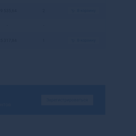
Белогорск
9 535,64
2
В корзину
Белозерск
Белокуриха
-
-
Беломорск
Белорецк
5 317,84
Белореченск
1
В корзину
Белоусово
Белоярский
Белый
Бердск
Березники
Березовский
Березовский
Беслан
Зарегистрироваться
ентов
Бийск
Бикин
Билибино
Биробиджан
Бирск