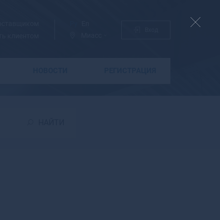
поставщиком
Ру
En
Вход
Миасс
ть клиентом
НОВОСТИ
РЕГИСТРАЦИЯ
Б
Бабаево
Бабушкин
НАЙТИ
Бавлы
Багратионовск
Байкальск
Баймак
Бакал
Баксан
Балабаново
Балаково