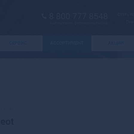
8 800 777 8548
Стать 
Ста
Круглосуточно. Бесплатно по России.
Выбор города
СЕРВИС
АССОРТИМЕНТ
АКЦИИ
А
Москва
Санкт-Петербург
Абаза
Курск
Абакан
Воронеж
Абдулино
Краснодар
Абинск
Новосибирск
Агидель
Астрахань
Агрыз
Волгоград
Адыгейск
ховики
Екатеринбург
Азнакаево
eot
Ижевск
Азов
Казань
Ак-Довурак