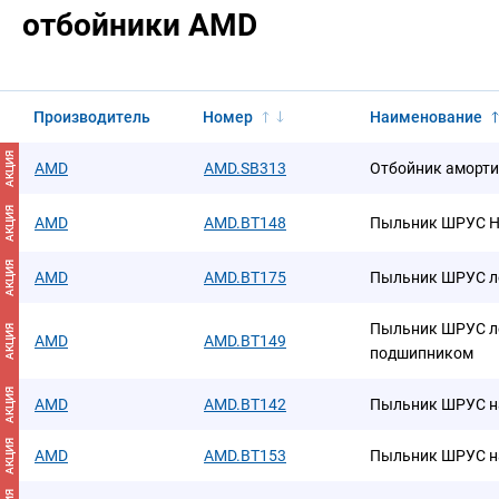
отбойники AMD
Производитель
Номер
Наименование
АКЦИЯ
AMD
AMD.SB313
Отбойник аморти
АКЦИЯ
AMD
AMD.BT148
Пыльник ШРУС Н
АКЦИЯ
AMD
AMD.BT175
Пыльник ШРУС ле
Пыльник ШРУС ле
АКЦИЯ
AMD
AMD.BT149
подшипником
АКЦИЯ
AMD
AMD.BT142
Пыльник ШРУС н
АКЦИЯ
AMD
AMD.BT153
Пыльник ШРУС н