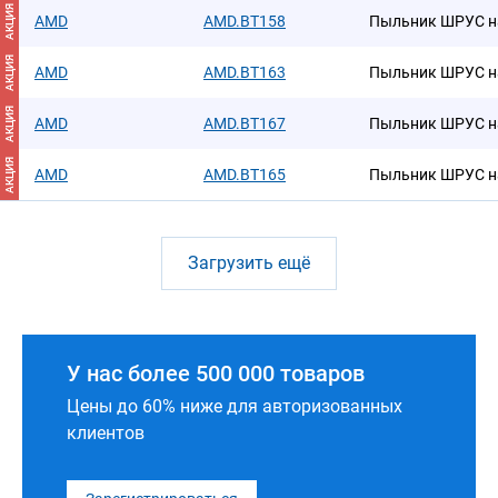
АКЦИЯ
AMD
AMD.BT158
Пыльник ШРУС н
АКЦИЯ
AMD
AMD.BT163
Пыльник ШРУС н
АКЦИЯ
AMD
AMD.BT167
Пыльник ШРУС н
АКЦИЯ
AMD
AMD.BT165
Пыльник ШРУС н
Загрузить ещё
У нас более 500 000 товаров
Цены до 60% ниже для авторизованных
клиентов