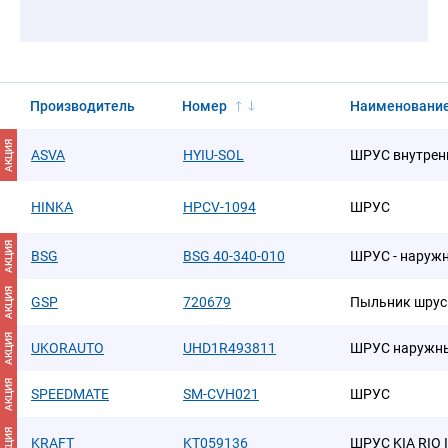
Производитель
Номер
Наименовани
АКЦИЯ
ASVA
HYIU-SOL
ШРУС внутрен
HINKA
HPCV-1094
ШРУС
АКЦИЯ
BSG
BSG 40-340-010
ШРУС - наружн
АКЦИЯ
GSP
720679
Пыльник шрус
АКЦИЯ
UKORAUTO
UHD1R493811
ШРУС наружны
АКЦИЯ
SPEEDMATE
SM-CVH021
ШРУС
АКЦИЯ
KRAFT
KT059136
ШРУС KIA RIO I