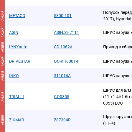
Полуось передн
АКЦИЯ
METACO
5800-101
2017), Hyundai 
АКЦИЯ
ASIN
ASIN.SH2111
ШРУС наружны
АКЦИЯ
LYNXauto
CD-1062A
Привод в сбор
АКЦИЯ
DRIVESTAR
OC-KH0001-F
ШРУС наружны
АКЦИЯ
INKO
311016A
ШРУС наружн
ШРУС для а/м H
АКЦИЯ
TRIALLI
GO0855
(11-) 1.4i/1.6i
0855) ECO
Шрус наружный 
АКЦИЯ
ZIKMAR
Z87304R
(11-->)