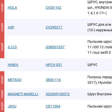
ШРУС, внутрен
АКЦИЯ
HOLA
CV20-162
шл., HYUNDAI Sol
1.4,1.6 17> (
ШРУС для а/м H
АКЦИЯ
ASP
CV290217
(10-) наружны
Пыльник шруса
АКЦИЯ
G.U.D
GSB001037
11-/i30 12-/sola
11-/suz swift 0
HINKA
HPCV-031
ШРУС
Полуось передн
АКЦИЯ
METACO
5800-116
2017), Hyundai 
АКЦИЯ
MAGNETI MARELLI
302009100072
Шрус Внутрен
АКЦИЯ
JIKIU
CD11004
Пыльник шрус