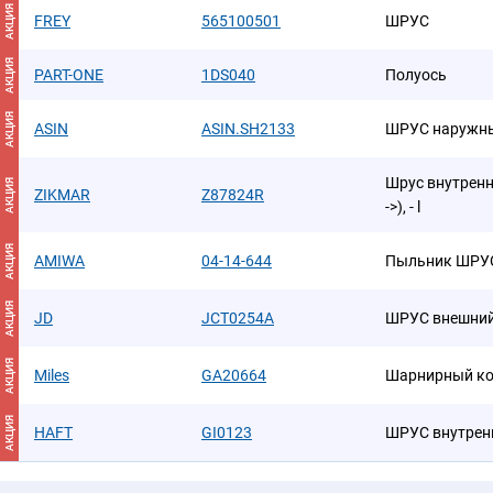
АКЦИЯ
FREY
565100501
ШРУС
АКЦИЯ
PART-ONE
1DS040
Полуось
АКЦИЯ
ASIN
ASIN.SH2133
ШРУС наружны
Шрус внутренни
АКЦИЯ
ZIKMAR
Z87824R
->), - l
АКЦИЯ
AMIWA
04-14-644
Пыльник ШРУ
АКЦИЯ
JD
JCT0254A
ШРУС внешний
АКЦИЯ
Miles
GA20664
Шарнирный ко
АКЦИЯ
HAFT
GI0123
ШРУС внутренн