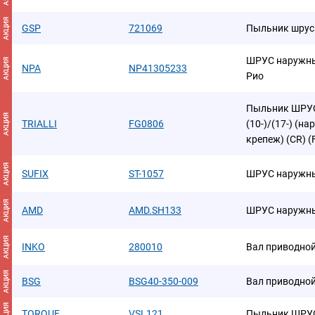
АКЦИЯ
GSP
721069
Пыльник шрус
ШРУС наружный
АКЦИЯ
NPA
NP41305233
Рио
Пыльник ШРУСа
АКЦИЯ
TRIALLI
FG0806
(10-)/(17-) (
крепеж) (CR) (
АКЦИЯ
SUFIX
ST-1057
ШРУС наружн
АКЦИЯ
AMD
AMD.SH133
ШРУС наружны
АКЦИЯ
INKO
280010
Вал приводной
АКЦИЯ
BSG
BSG40-350-009
Вал приводно
АКЦИЯ
TORQUE
VSL121
Пыльник ШРУС