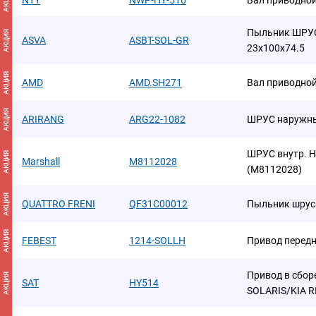
АКЦИЯ
NTY
NWP-HY-516
Вал приводно
Пыльник ШРУС
АКЦИЯ
ASVA
ASBT-SOL-GR
23x100x74.5
АКЦИЯ
AMD
AMD.SH271
Вал приводно
АКЦИЯ
ARIRANG
ARG22-1082
ШРУС наружны
ШРУС внутр. Hyu
АКЦИЯ
Marshall
M8112028
(M8112028)
АКЦИЯ
QUATTRO FRENI
QF31C00012
Пыльник шрус
АКЦИЯ
FEBEST
1214-SOLLH
Привод передн
Привод в сбор
АКЦИЯ
SAT
HY514
SOLARIS/KIA RI