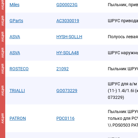
АКЦИЯ
Miles
GD00023G
Пыльник, при
АКЦИЯ
GParts
AC3030019
ШРУС привод
АКЦИЯ
ASVA
HYSH-SOLLH
Полуось левая
АКЦИЯ
ASVA
HY-SOLA48
ШРУС наружны
АКЦИЯ
ROSTECO
21092
Пыльник ШРУ
ШРУС для а/м H
АКЦИЯ
TRIALLI
GO073229
(11-) 1.4i/1.6i
073229)
Пыльник ШРУСа
АКЦИЯ
PATRON
PDC0116
только для PC
\\ PDS0503 P