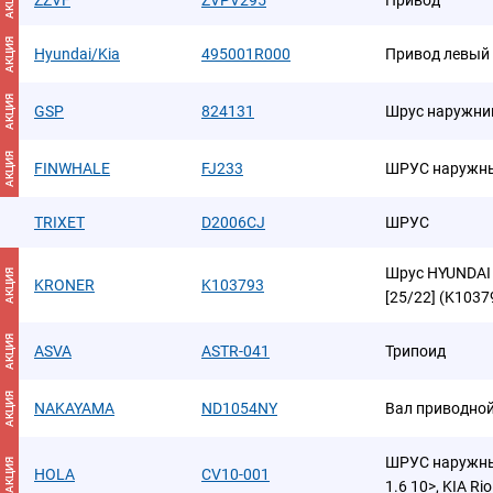
АКЦИЯ
ZZVF
ZVPV295
Привод
АКЦИЯ
Hyundai/Kia
495001R000
Привод левый 
АКЦИЯ
GSP
824131
Шрус наружни
АКЦИЯ
FINWHALE
FJ233
ШРУС наружн
TRIXET
D2006CJ
ШРУС
Шрус HYUNDAI i3
АКЦИЯ
KRONER
K103793
[25/22] (K103
АКЦИЯ
ASVA
ASTR-041
Трипоид
АКЦИЯ
NAKAYAMA
ND1054NY
Вал приводно
ШРУС наружный
АКЦИЯ
HOLA
CV10-001
1.6 10>, KIA Rio