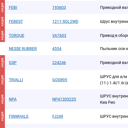
АКЦИЯ
FEBI
193603
Приводной ва
АКЦИЯ
FEBEST
1211-SOL2WD
Шрус внутренн
АКЦИЯ
TORQUE
VA7603
Привод в сбор
NESSE RUBBER
4554
Пыльник оси 
АКЦИЯ
GSP
224246
Приводной ва
ШРУС для а/м H
АКЦИЯ
TRIALLI
GO0895
(11-) 1.4i/1.6i 
ШРУС внутренн
АКЦИЯ
NPA
NP41305235
Киа Рио
АКЦИЯ
FINWHALE
FJ249
ШРУС внутрен