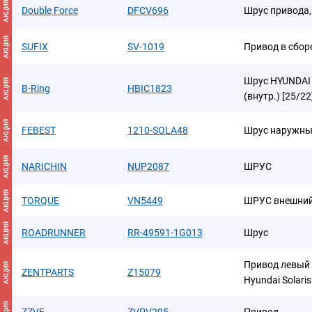
АКЦИЯ
Double Force
DFCV696
Шрус привода,
АКЦИЯ
SUFIX
SV-1019
Привод в сбор
Шрус HYUNDAI So
АКЦИЯ
B-Ring
HBIC1823
(внутр.) [25/2
АКЦИЯ
FEBEST
1210-SOLA48
Шрус наружны
АКЦИЯ
NARICHIN
NUP2087
ШРУС
АКЦИЯ
TORQUE
VN5449
ШРУС внешний
АКЦИЯ
ROADRUNNER
RR-49591-1G013
Шрус
Привод левый
АКЦИЯ
ZENTPARTS
Z15079
Hyundai Solaris