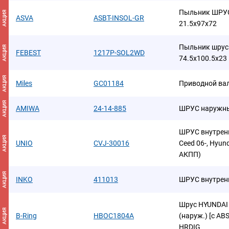
Пыльник ШРУС
АКЦИЯ
ASVA
ASBT-INSOL-GR
21.5x97x72
Пыльник шрус
АКЦИЯ
FEBEST
1217P-SOL2WD
74.5x100.5x23
АКЦИЯ
Miles
GC01184
Приводной ва
АКЦИЯ
AMIWA
24-14-885
ШРУС наружны
ШРУС внутренни
АКЦИЯ
UNIO
CVJ-30016
Ceed 06-, Hyund
АКПП)
АКЦИЯ
INKO
411013
ШРУС внутрен
Шрус HYUNDAI So
АКЦИЯ
B-Ring
HBOC1804A
(наруж.) [с AB
HRDIG