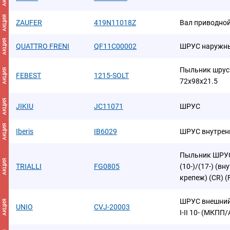
АКЦИЯ
ZAUFER
419N11018Z
Вал приводной
АКЦИЯ
QUATTRO FRENI
QF11C00002
ШРУС наружн
Пыльник шрус
АКЦИЯ
FEBEST
1215-SOLT
72x98x21.5
АКЦИЯ
JIKIU
JC11071
ШРУС
АКЦИЯ
Iberis
IB6029
ШРУС внутрен
Пыльник ШРУСа
АКЦИЯ
TRIALLI
FG0805
(10-)/(17-) (в
крепеж) (CR) (
ШРУС внешний Ki
АКЦИЯ
UNIO
CVJ-20003
I-II 10- (МКПП