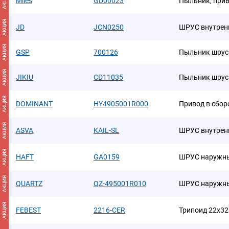
АКЦИЯ
Miles
GD00023
Пыльник, при
АКЦИЯ
JD
JCN0250
ШРУС внутрен
АКЦИЯ
GSP
700126
Пыльник шрус
АКЦИЯ
JIKIU
CD11035
Пыльник шрус
АКЦИЯ
DOMINANT
HY4905001R000
Привод в сбор
АКЦИЯ
ASVA
KAIL-SL
ШРУС внутрен
АКЦИЯ
HAFT
GA0159
ШРУС наружны
АКЦИЯ
QUARTZ
QZ-495001R010
ШРУС наружн
АКЦИЯ
FEBEST
2216-CER
Трипоид 22x32