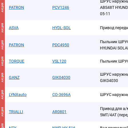
ШРУС наружны
АКЦИЯ
PATRON
PCV1246
ABS48T HYUNDAI
05-11
АКЦИЯ
ASVA
HYDL-SOL
Привод перед
Пыльник ШРУСа
АКЦИЯ
PATRON
PDC4950
HYUNDAI SOLARIS
АКЦИЯ
TORQUE
VSL120
Пыльник ШРУС
ШРУС наружный
АКЦИЯ
GANZ
GIK04030
GIK04030
АКЦИЯ
LYNXauto
CO-3696A
ШРУС наружн
Привод для а/м 
АКЦИЯ
TRIALLI
AR0801
5MT/4AT (перед