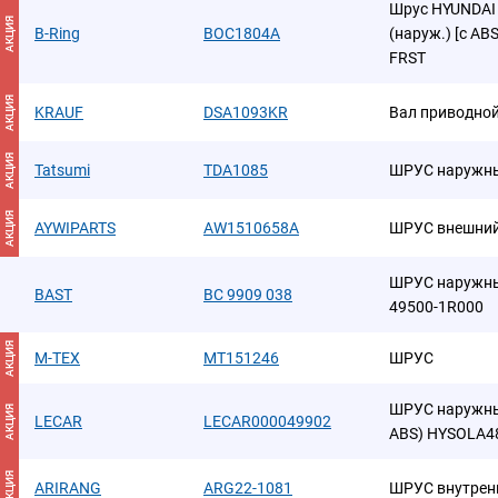
Шрус HYUNDAI So
АКЦИЯ
B-Ring
BOC1804A
(наруж.) [с AB
FRST
АКЦИЯ
KRAUF
DSA1093KR
Вал приводной
АКЦИЯ
Tatsumi
TDA1085
ШРУС наружны
АКЦИЯ
AYWIPARTS
AW1510658A
ШРУС внешни
ШРУС наружный
BAST
BC 9909 038
49500-1R000
АКЦИЯ
M-TEX
MT151246
ШРУС
ШРУС наружный 
АКЦИЯ
LECAR
LECAR000049902
ABS) HYSOLA4
АКЦИЯ
ARIRANG
ARG22-1081
ШРУС внутрен