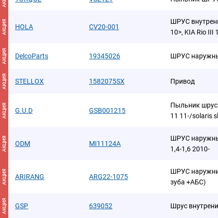
ШРУС внутренни
АКЦИЯ
HOLA
CV20-001
10>, KIA Rio III
АКЦИЯ
DelcoParts
19345026
ШРУС наружн
АКЦИЯ
STELLOX
1582075SX
Привод
Пыльник шруса
АКЦИЯ
G.U.D
GSB001215
11 11-/solaris s
ШРУС наружны
АКЦИЯ
ODM
MI11124A
1,4-1,6 2010-
ШРУС наружний
АКЦИЯ
ARIRANG
ARG22-1075
зуба +АБС)
АКЦИЯ
GSP
639052
Шрус внутрен