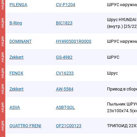
АКЦИЯ
PILENGA
CV-P1204
ШРУС наружн
Шрус HYUNDAI So
АКЦИЯ
B-Ring
BIC1823
(внутр.) [25/2
АКЦИЯ
DOMINANT
HY4905001R000S
ШРУС наружн
АКЦИЯ
Zekkert
GS-4982
ШРУС
АКЦИЯ
FENOX
CV16233
Шрус
АКЦИЯ
Zekkert
AW-5584
Привод в сбор
Пыльник ШРУ
АКЦИЯ
ASVA
ASBT-SOL
23x100x74.5(к
АКЦИЯ
QUATTRO FRENI
QF21C00123
ТРИПОИД 22X