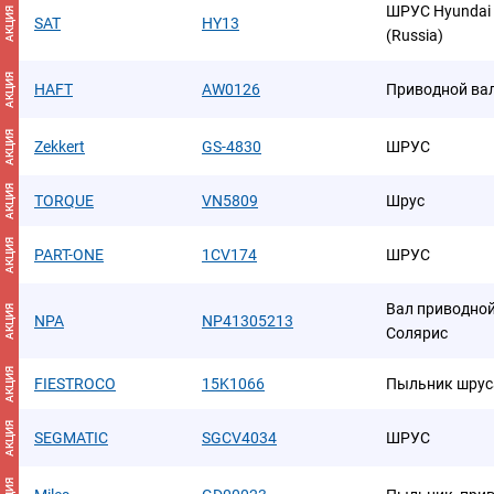
ШРУС Hyundai So
АКЦИЯ
SAT
HY13
(Russia)
АКЦИЯ
HAFT
AW0126
Приводной ва
АКЦИЯ
Zekkert
GS-4830
ШРУС
АКЦИЯ
TORQUE
VN5809
Шрус
АКЦИЯ
PART-ONE
1CV174
ШРУС
Вал приводной
АКЦИЯ
NPA
NP41305213
Солярис
АКЦИЯ
FIESTROCO
15K1066
Пыльник шрус
АКЦИЯ
SEGMATIC
SGCV4034
ШРУС