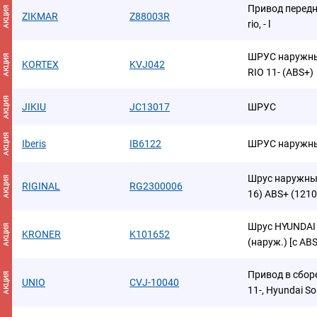
Привод передний
АКЦИЯ
ZIKMAR
Z88003R
rio, - l
ШРУС наружны
АКЦИЯ
KORTEX
KVJ042
RIO 11- (ABS+)
АКЦИЯ
JIKIU
JC13017
ШРУС
АКЦИЯ
Iberis
IB6122
ШРУС наружн
Шрус наружный 
АКЦИЯ
RIGINAL
RG2300006
16) ABS+ (121
Шрус HYUNDAI So
АКЦИЯ
KRONER
K101652
(наруж.) [с AB
Привод в сборе
АКЦИЯ
UNIO
CVJ-10040
11-, Hyundai Sol