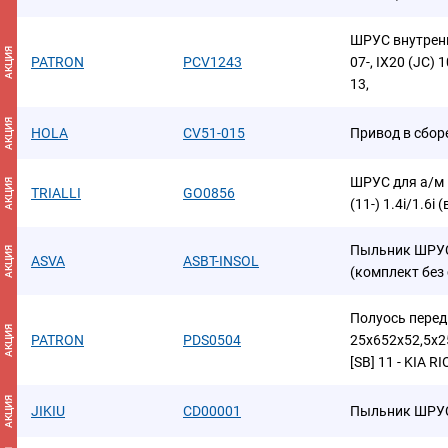
ШРУС внутренн
АКЦИЯ
PATRON
PCV1243
07-, IX20 (JC) 
13,
АКЦИЯ
HOLA
CV51-015
Привод в сборе 
ШРУС для а/м H
АКЦИЯ
TRIALLI
GO0856
(11-) 1.4i/1.6i
Пыльник ШРУС
АКЦИЯ
ASVA
ASBT-INSOL
(комплект без
Полуось перед
АКЦИЯ
PATRON
PDS0504
25x652x52,5x2
[SB] 11 - KIA RI
АКЦИЯ
JIKIU
CD00001
Пыльник ШРУС