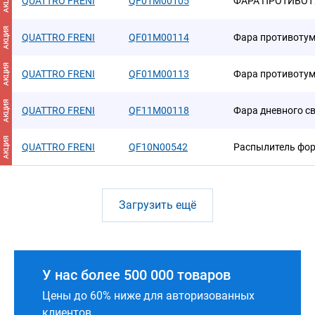
АКЦИЯ
QUATTRO FRENI
QF01M00105
ФАРА ПРОТИВОТ
АКЦИЯ
QUATTRO FRENI
QF01M00114
Фара противоту
АКЦИЯ
QUATTRO FRENI
QF01M00113
Фара противоту
АКЦИЯ
QUATTRO FRENI
QF11M00118
Фара дневного с
АКЦИЯ
QUATTRO FRENI
QF10N00542
Распылитель фор
Загрузить ещё
У нас более 500 000 товаров
Цены до 60% ниже для авторизованных
клиентов