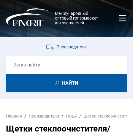
Международный
оптовый гипермаркет
автозапчастей
Производители
НАЙТИ
Главная
Производители
HOLA
Щетки стеклоочистител
Щетки стеклоочистителя/