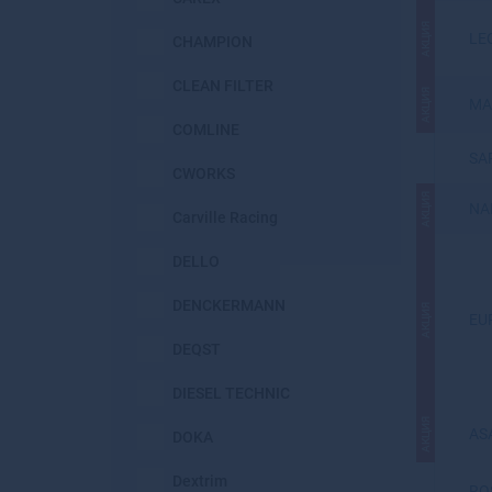
АКЦИЯ
LE
CHAMPION
CLEAN FILTER
АКЦИЯ
MA
COMLINE
SA
CWORKS
АКЦИЯ
NA
Carville Racing
DELLO
DENCKERMANN
АКЦИЯ
EU
DEQST
DIESEL TECHNIC
АКЦИЯ
AS
DOKA
Dextrim
RO