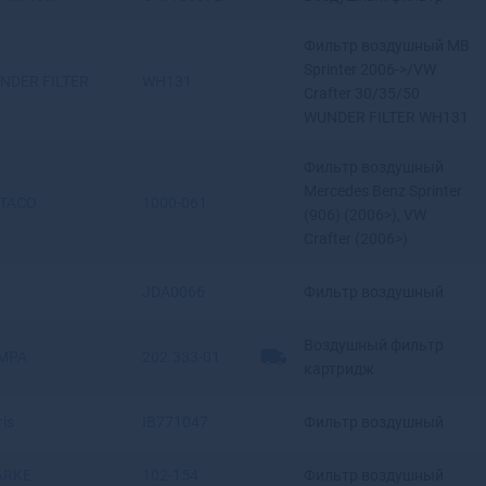
Волжский
Вологда
Фильтр воздушный MB
Володарск
Sprinter 2006->/VW
NDER FILTER
WH131
Волоколамск
Crafter 30/35/50
Волосово
WUNDER FILTER WH131
Волхов
Волчанск
Фильтр воздушный
Вольск
Mercedes Benz Sprinter
TACO
1000-061
(906) (2006>), VW
Вольск-18
Crafter (2006>)
Воркута
Воронеж
JDA0066
Фильтр воздушный
Воронеж-45
Ворсма
Воздушный фильтр
Воскресенск
MPA
202.333-01
картридж
Воткинск
Всеволожск
ris
IB771047
Фильтр воздушный
Вуктыл
Выборг
ARKE
102-154
Фильтр воздушный
Выкса