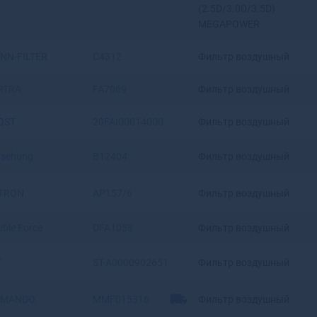
(2.5D/3.0D/3.5D)
Артемовский
MEGAPOWER
Архангельск
Асбест
NN-FILTER
C4312
Фильтр воздушный
Асино
Астрахань
RTRA
FA7069
Фильтр воздушный
Аткарск
Ахтубинск
QST
20FAI00014000
Фильтр воздушный
Ахтубинск-7
Ачинск
rsehung
B12404
Фильтр воздушный
Аша
LTRON
AP157/6
Фильтр воздушный
ble Force
DFA1058
Фильтр воздушный
T
ST-A0000902651
Фильтр воздушный
 MANDO
MMF015316
Фильтр воздушный