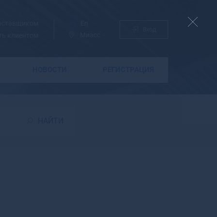
поставщиком
Ру
En
Вход
Миасс
ть клиентом
НОВОСТИ
РЕГИСТРАЦИЯ
Б
Бабаево
Бабушкин
НАЙТИ
Бавлы
Багратионовск
Байкальск
Баймак
Бакал
Баксан
Балабаново
Балаково