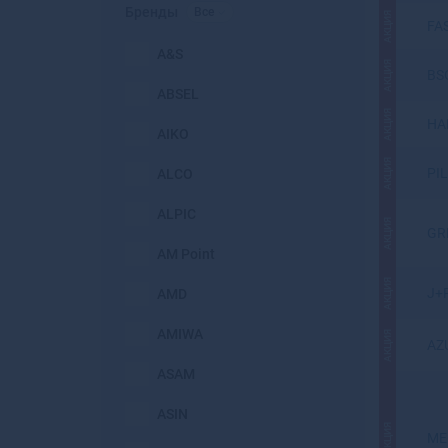
Бренды
Все
АКЦИЯ
FA
A&S
АКЦИЯ
BS
ABSEL
АКЦИЯ
HA
AIKO
АКЦИЯ
PI
ALCO
ALPIC
АКЦИЯ
GR
AM Point
АКЦИЯ
J+
AMD
AMIWA
АКЦИЯ
AZ
ASAM
ASIN
АКЦИЯ
ME