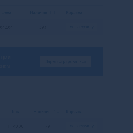
Балахна
Балашиха
Цена
Наличие
Корзина
Балашов
Балей
642,64
393
В корзину
Балтийск
Барабинск
Барнаул
Барыш
ации
Батайск
Зарегистрироваться
ценам
Бахчисарай
Бежецк
Белая Калитва
Белая Холуница
Белгород
Белебей
Белев
Цена
Наличие
Корзина
Белинский
Белово
1 143,38
179
В корзину
Белогорск