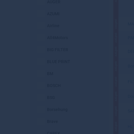
AUGER
AZUMI
АКЦИЯ
MA
Airline
АКЦИЯ
All4Motors
PA
АКЦИЯ
BIG FILTER
DE
BLUE PRINT
АКЦИЯ
Bo
BM
АКЦИЯ
FI
BOSCH
АКЦИЯ
Dou
BSG
АКЦИЯ
Borsehung
SA
Brave
АКЦИЯ
HL
CAREX