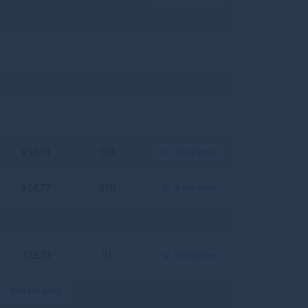
Бирюсинск
Бирюч
Благовещенск
-
-
Благовещенск
Благодарный
-
-
Бобров
Богданович
-
-
Богородицк
Богородск
930,51
106
В корзину
Боготол
Богучар
924,77
910
В корзину
Бодайбо
Бокситогорск
-
-
Болгар
Бологое
722,33
51
В корзину
Болотное
Болохово
Узнать цену
-
Болхов