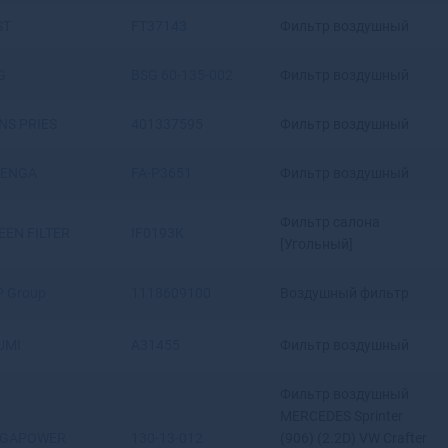
Ангарск
ST
FT37143
Фильтр воздушный
Андреаполь
Анжеро-Судженск
G
BSG 60-135-002
Фильтр воздушный
Анива
Апатиты
NS PRIES
401337595
Фильтр воздушный
Апрелевка
Апшеронск
LENGA
FA-P3651
Фильтр воздушный
Арамиль
Аргун
Фильтр салона
Ардатов
EEN FILTER
IF0193K
[Угольный]
Ардон
Арзамас
P Group
1118609100
Воздушный фильтр
Аркадак
Армавир
UMI
A31455
Фильтр воздушный
Армянск
Арсеньев
Фильтр воздушный
Арск
MERCEDES Sprinter
Артем
GAPOWER
130-13-012
(906) (2.2D) VW Crafter
Артемовск