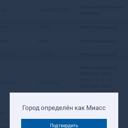
Элемент фильтрующий
CAR
LECAR000311501
двигателя
HLE
LX1845
Фильтр воздушный
RDES
SA492
Фильтр воздушный
KAYAMA
FA435NY
Фильтр воздушный
Фильтр воздушный
MERCEDES-BENZ
Sprinter 211D 2007-,
ROREPAR
ER01410241
MERCEDES-BENZ
Sprinter 311D 2007-,
MERCEDES-BENZ
Город определён как Миасс
AM
70322
Фильтр воздушный
Подтвердить
SPART
RF6048
Фильтр воздушный