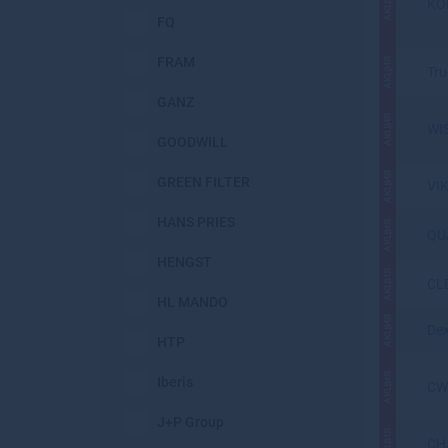
АКЦИЯ
KO
FQ
FRAM
АКЦИЯ
Tru
GANZ
АКЦИЯ
WI
GOODWILL
АКЦИЯ
GREEN FILTER
VI
HANS PRIES
АКЦИЯ
QU
HENGST
АКЦИЯ
CL
HL MANDO
АКЦИЯ
Dex
HTP
АКЦИЯ
Iberis
CW
J+P Group
АКЦИЯ
CH