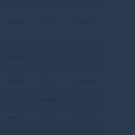
Гулькевичи
Гурьевск
Гурьевск
872,40
152
В корзину
Гусев
Гусиноозерск
Гусь-
Хрустальный
668,83
296
В корзину
434,40
219
В корзину
Узнать цену
В наличии
462,53
24
В корзину
-
-