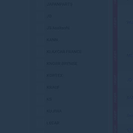
JAPANPARTS
JD
АКЦИЯ
WU
JS Asakashi
KANN
KLAXCAR FRANCE
АКЦИЯ
ME
KNORR BREMSE
KORTEX
АКЦИЯ
JD
KRAUF
АКЦИЯ
SA
KS
KUJIWA
АКЦИЯ
Ibe
LECAR
АКЦИЯ
ST