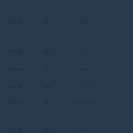
Белогорск
-
-
Белозерск
Белокуриха
631,31
21
В корзину
Беломорск
Белорецк
-
-
Белореченск
Белоусово
500,69
323
В корзину
Белоярский
Белый
Бердск
875,14
107
В корзину
Березники
Березовский
854,98
104
В корзину
Березовский
Беслан
1 480,70
62
В корзину
Бийск
Бикин
Билибино
Биробиджан
522,50
100
В корзину
Бирск