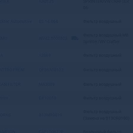
RTEX
KA0125
SPRINTER/VW CRAFTER
Верхняя Салда
06-
Верхняя Тура
Верхотурье
cktec Automotive
02.14.064
Фильтр воздушный
Верхоянск
Фильтр воздушный MB
Весьегонск
SMO
W742.0000523
Sprinter/WV Crafter
Ветлуга
Видное
KA
12069
Фильтр воздушный
Вилюйск
Вилючинск
ATTRO FRENI
QF36A00132
Фильтр воздушный
Вихоревка
Вичуга
EAN FILTER
MA3089
Фильтр воздушный
Владивосток
Владикавказ
trim
DX10058
Фильтр воздушный
Владимир
Волгоград
Фильтр воздушный
Волгодонск
ORKS
B13MR0019
(Замена на B13CR0180)
Волгореченск
Волжск
AMPION
CAF100872P
Воздушный фильтр