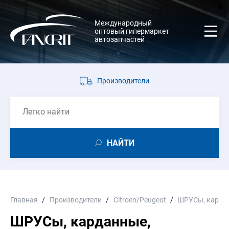
Международный
оптовый гипермаркет
автозапчастей
Производители
НАЙТИ
Главная
Производители
Citroen/Peugeot
ШРУСы, карда
ШРУСы, карданные,