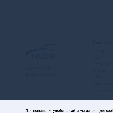
О компании
Контакты
О нас
Сотрудничест
8 (800) 777-85-48
Новости
info@favorit-parts.ru
Вакансии
Стать поста
Стать клиент
Для повышения удобства сайта мы используем cooki