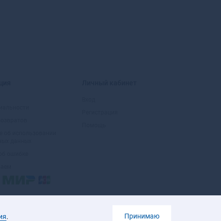
Белогорск
Белозерск
Белокуриха
Беломорск
Белорецк
Белореченск
Белоусово
ция
Личный кабинет
Белоярский
Вход
Белый
иальности
Бердск
Регистрация
возвратов
Березники
Помощь
е об использовании
Березовский
ных данных
Березовский
об ошибке
Беслан
маем
Бийск
Бикин
Билибино
Биробиджан
Принимаю
ия
.
Бирск