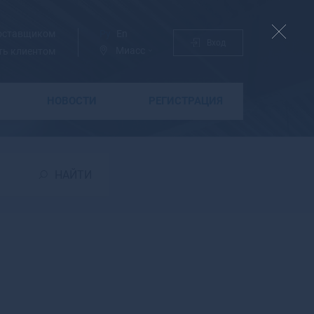
поставщиком
Ру
En
Вход
Миасс
ть клиентом
НОВОСТИ
РЕГИСТРАЦИЯ
Б
Бабаево
Бабушкин
НАЙТИ
Бавлы
Багратионовск
Байкальск
Баймак
Бакал
Баксан
Балабаново
Балаково