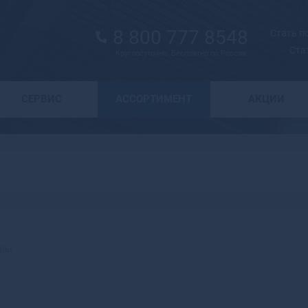
8 800 777 8548
Стать 
Ста
Круглосуточно. Бесплатно по России.
Выбор города
СЕРВИС
АССОРТИМЕНТ
АКЦИИ
А
Москва
Санкт-Петербург
Абаза
Курск
Абакан
Воронеж
Абдулино
Краснодар
Абинск
Новосибирск
Агидель
Астрахань
Агрыз
Волгоград
Адыгейск
ры
Екатеринбург
Азнакаево
Ижевск
Азов
Казань
Ак-Довурак