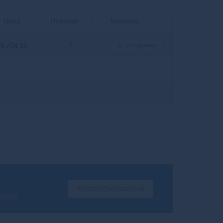
Балахна
Балашиха
Цена
Наличие
Корзина
Балашов
Балей
6 734,59
1
В корзину
Балтийск
Барабинск
-
-
Барнаул
Барыш
-
-
Батайск
Бахчисарай
Бежецк
Белая Калитва
Белая Холуница
Белгород
Белебей
Белев
Зарегистрироваться
Белинский
ентов
Белово
Белогорск