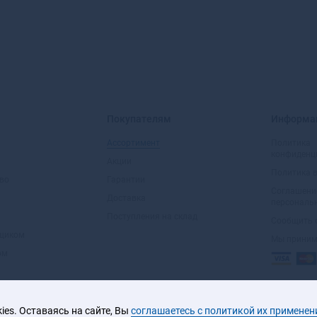
Ангарск
Андреаполь
Анжеро-Судженск
Анива
Апатиты
Апрелевка
Апшеронск
Покупателям
Информа
Арамиль
Ассортимент
Политика
Аргун
конфиденц
Акции
Ардатов
Политика 
Ардон
во
Гарантии
Соглашени
Арзамас
Доставка
персональ
Аркадак
Поступления на склад
Сообщить 
Армавир
вщиком
Мы прини
Армянск
ом
Арсеньев
Арск
Артем
es. Оставаясь на сайте, Вы
соглашаетесь с политикой их применен
Артемовск