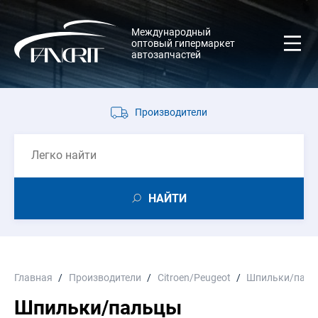
Международный
оптовый гипермаркет
автозапчастей
Производители
НАЙТИ
Главная
Производители
Citroen/Peugeot
Шпильки/пал
Шпильки/пальцы