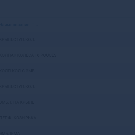
Красноярск
Аксай
Нижний Новгород
Алагир
Омск
Алапаевск
Оренбург
Алатырь
Наименование
Пенза
Алдан
Пермь
Алейск
КРЫШ.СТУП.КОЛ.
Ростов-на-Дону
Александров
Рязань
Александровск
КОЛПАК КОЛЕСА 16 POUCES
Самара
Александровск-
Саратов
Сахалинский
КОЛП.КОЛ.С ЭМБ.
Ставрополь
Алексеевка
Тюмень
Алексин
КРЫШ.СТУП.КОЛ.
Уфа
Алзамай
Челябинск
Алупка
ЭМБЛ. НА КРЫЛЕ
Ярославль
Алушта
Альметьевск
Амурск
ДЕРЖ. КОЗЫРЬКА
Анадырь
Анапа
ЭМБЛЕМА