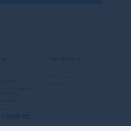
Большой Камень
Бор
Борзя
Борисоглебск
Боровичи
Боровск
Боровск-1
Бородино
Братск
ция
Личный кабинет
Бронницы
Вход
Брянск
иальности
Регистрация
Бугульма
возвратов
Помощь
Бугуруслан
е об использовании
Буденновск
ных данных
Бузулук
об ошибке
Буинск
маем
Буй
Буйнакск
Бутурлиновка