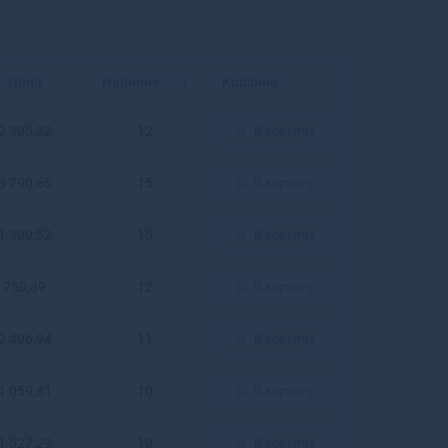
Балахна
Балашиха
Балашов
Балей
Цена
Наличие
Корзина
Балтийск
Барабинск
2 305,32
12
В корзину
Барнаул
Барыш
3 790,65
15
В корзину
Батайск
Бахчисарай
1 309,52
15
В корзину
Бежецк
Белая Калитва
750,89
12
В корзину
Белая Холуница
Белгород
2 496,94
11
В корзину
Белебей
Белев
Белинский
1 059,81
10
В корзину
Белово
Белогорск
1 527,29
10
В корзину