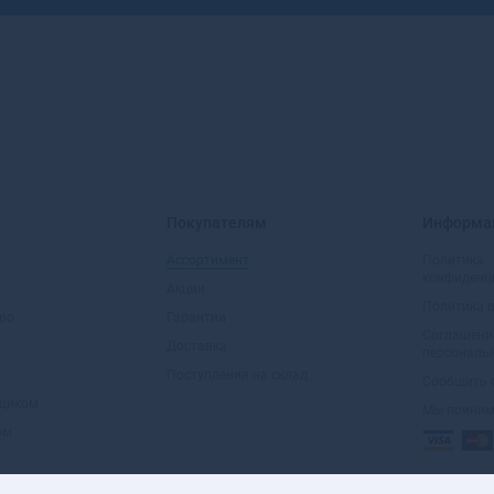
Покупателям
Информа
Ассортимент
Политика
конфиденц
Акции
Политика 
во
Гарантии
Соглашени
Доставка
персональ
Поступления на склад
Сообщить 
вщиком
Мы прини
ом