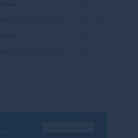
5 034,84
4
В корзину
Бирюсинск
Бирюч
597,28
1
В корзину
Благовещенск
Благовещенск
Благодарный
1 912,02
2
В корзину
Бобров
Богданович
543,76
2
В корзину
Богородицк
Богородск
-
-
Боготол
Богучар
Бодайбо
Бокситогорск
Болгар
Бологое
Болотное
Болохово
Зарегистрироваться
ентов
Болхов