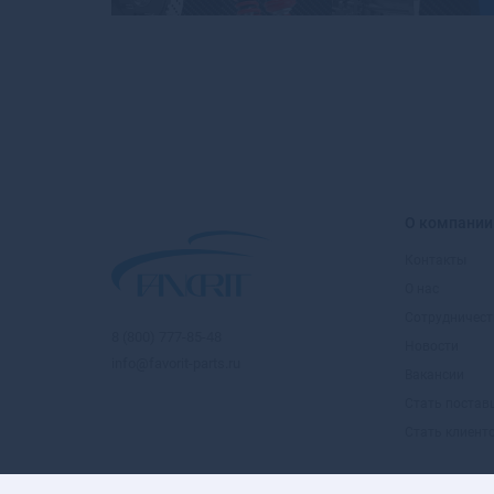
О компании
Контакты
О нас
Сотрудничест
8 (800) 777-85-48
Новости
info@favorit-parts.ru
Вакансии
Стать поста
Стать клиент