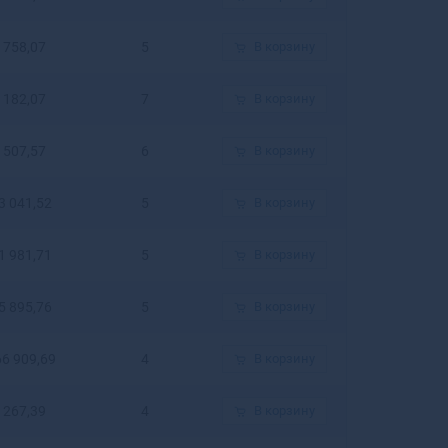
Белогорск
Белозерск
758,07
5
В корзину
Белокуриха
Беломорск
182,07
7
В корзину
Белорецк
Белореченск
507,57
6
В корзину
Белоусово
Белоярский
3 041,52
5
В корзину
Белый
Бердск
Березники
1 981,71
5
В корзину
Березовский
Березовский
5 895,76
5
В корзину
Беслан
Бийск
66 909,69
4
В корзину
Бикин
Билибино
267,39
4
В корзину
Биробиджан
Бирск