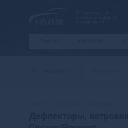
Международный
оптовый гипермаркет
автозапчастей
ГЛАВНАЯ
КОМПАНИЯ
С
Производители
Главная
Производители
Citroen/Peugeot
Де
Дефлекторы, ветровик
Citroen/Peugeot