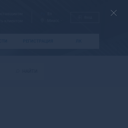
поставщиком
Ру
En
Вход
Миасс
ть клиентом
СТИ
РЕГИСТРАЦИЯ
ЛК
Б
Бабаево
Бабушкин
НАЙТИ
Бавлы
Багратионовск
Байкальск
Баймак
Бакал
Баксан
Балабаново
Балаково