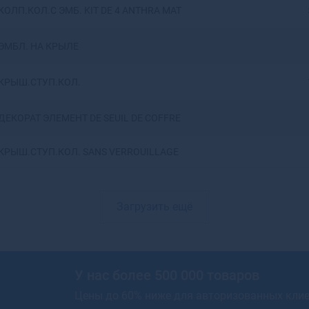
КОЛП.КОЛ.С ЭМБ. KIT DE 4 ANTHRA MAT
Артемовский
Архангельск
ЭМБЛ. НА КРЫЛЕ
Асбест
Асино
Астрахань
КРЫШ.СТУП.КОЛ.
Аткарск
Ахтубинск
ДЕКОРАТ ЭЛЕМЕНТ DE SEUIL DE COFFRE
Ахтубинск-7
Ачинск
КРЫШ.СТУП.КОЛ. SANS VERROUILLAGE
Аша
Загрузить ещё
У нас более 500 000 товаров
Цены до 60% ниже для авторизованных кли