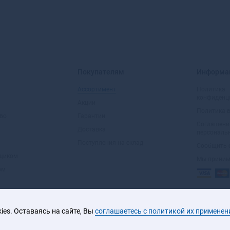
Покупателям
Информа
Ассортимент
Политика
конфиденц
Акции
Политика 
во
Гарантии
Соглашени
Доставка
персональ
Поступления на склад
Сообщить 
вщиком
Мы прини
ом
es. Оставаясь на сайте, Вы
соглашаетесь с политикой их применен
2026 © ООО «ЮРАЛ»