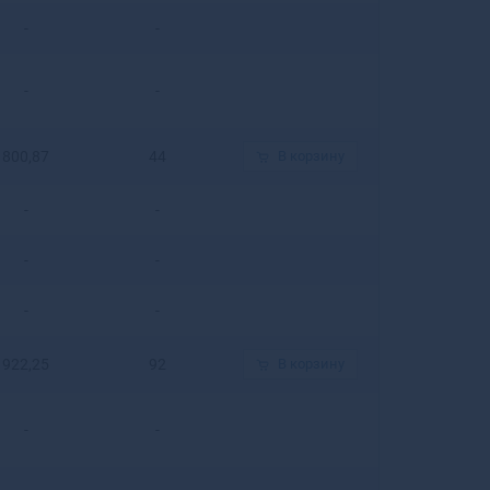
Белогорск
-
-
Белозерск
Белокуриха
-
-
Беломорск
Белорецк
Белореченск
800,87
44
В корзину
Белоусово
Белоярский
-
-
Белый
Бердск
-
-
Березники
Березовский
-
-
Березовский
Беслан
922,25
92
В корзину
Бийск
Бикин
-
-
Билибино
Биробиджан
Бирск