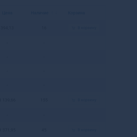
Балахна
Балашиха
Цена
Наличие
Корзина
Балашов
Балей
394,13
16
В корзину
Балтийск
Барабинск
-
-
Барнаул
Барыш
-
-
Батайск
Бахчисарай
-
-
Бежецк
Белая Калитва
-
-
Белая Холуница
Белгород
1 139,66
155
В корзину
Белебей
Белев
-
-
Белинский
Белово
1 371,95
45
В корзину
Белогорск