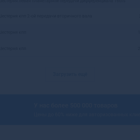
Шестерня левая планетарной передачи дифференциала 16dts
Артемовский
Архангельск
Шестерня кпп 2-ой передачи вторичного вала
Асбест
Асино
Шестерня кпп
1
Астрахань
Аткарск
Шестерня кпп
2
Ахтубинск
Ахтубинск-7
Ачинск
Загрузить ещё
Аша
У нас более 500 000 товаров
Цены до 60% ниже для авторизованных кли