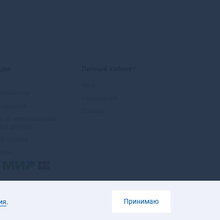
Большой Камень
Бор
Борзя
Борисоглебск
Боровичи
Боровск
ция
Личный кабинет
Боровск-1
Бородино
Вход
иальности
Братск
Регистрация
возвратов
Бронницы
Помощь
е об использовании
Брянск
ных данных
Бугульма
об ошибке
Бугуруслан
маем
Буденновск
Бузулук
Буинск
Буй
Принимаю
ия
.
Буйнакск
Бутурлиновка