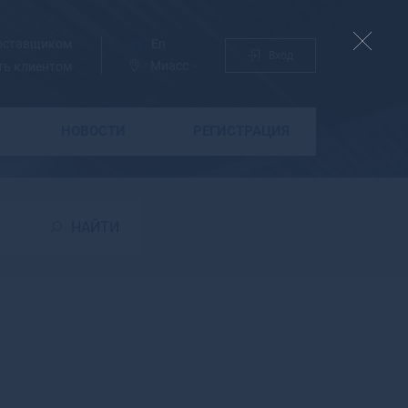
поставщиком
Ру
En
Вход
Миасс
ть клиентом
НОВОСТИ
РЕГИСТРАЦИЯ
Б
Бабаево
Бабушкин
НАЙТИ
Бавлы
Багратионовск
Байкальск
Баймак
Бакал
Баксан
Балабаново
Балаково