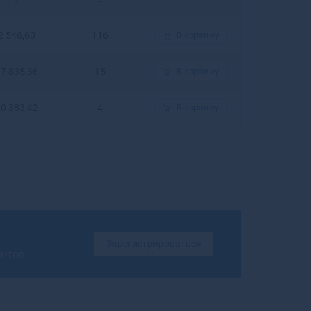
-
-
Бирюсинск
Бирюч
2 546,60
116
В корзину
Благовещенск
Благовещенск
7 835,36
15
В корзину
Благодарный
Бобров
0 383,42
4
В корзину
Богданович
Богородицк
Богородск
Боготол
Богучар
Бодайбо
Бокситогорск
Болгар
Зарегистрироваться
Бологое
ентов
Болотное
Болохово
Болхов