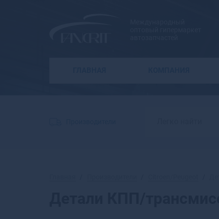
Международный
оптовый гипермаркет
автозапчастей
ГЛАВНАЯ
КОМПАНИЯ
Производители
Главная
Производители
Citroen/Peugeot
Де
Детали КПП/трансмисс