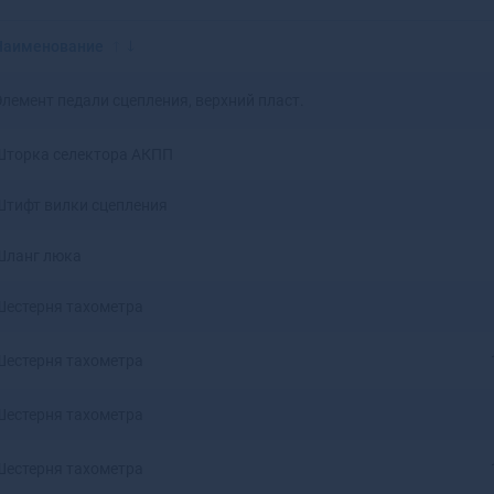
Красноярск
Аксай
Нижний Новгород
Алагир
Наименование
Омск
Алапаевск
Оренбург
Алатырь
Элемент педали сцепления, верхний пласт.
Пенза
Алдан
Пермь
Алейск
Шторка селектора АКПП
Ростов-на-Дону
Александров
Рязань
Александровск
Штифт вилки сцепления
Самара
Александровск-
Саратов
Сахалинский
Шланг люка
Ставрополь
Алексеевка
Тюмень
Алексин
Шестерня тахометра
Уфа
Алзамай
Челябинск
Алупка
Шестерня тахометра
Ярославль
Алушта
Альметьевск
Шестерня тахометра
Амурск
Анадырь
Шестерня тахометра
Анапа