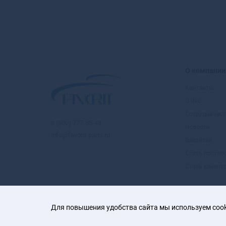
О компании
Контакты
О нас
Сотрудничест
8 (800) 777-85-48
Новости
info@favorit-parts.ru
Вакансии
Стать поста
Стать клиент
Для повышения удобства сайта мы используем cooki