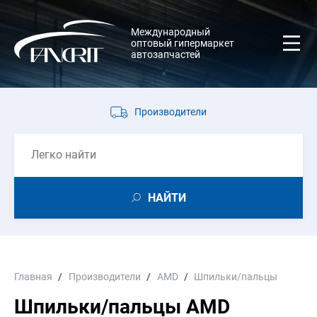
Международный
оптовый гипермаркет
автозапчастей
Производители
НАЙТИ
Главная
Производители
AMD
Шпильки/пальцы
Шпильки/пальцы AMD