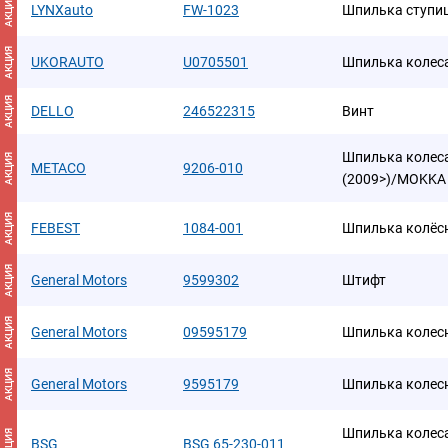
АКЦИЯ
LYNXauto
FW-1023
Шпилька ступи
АКЦИЯ
UKORAUTO
U0705501
Шпилька колес
АКЦИЯ
DELLO
246522315
Винт
Шпилька колес
АКЦИЯ
METACO
9206-010
(2009>)/MOKKA 
АКЦИЯ
FEBEST
1084-001
Шпилька колёс
АКЦИЯ
General Motors
9599302
Штифт
АКЦИЯ
General Motors
09595179
Шпилька колесн
АКЦИЯ
General Motors
9595179
Шпилька колес
Шпилька колес
АКЦИЯ
BSG
BSG 65-230-011