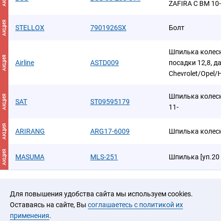
ZAFIRA C BM 10
АКЦИЯ
STELLOX
7901926SX
Болт
Шпилька колесн
АКЦИЯ
Airline
ASTD009
посадки 12,8, д
Chevrolet/Opel
Шпилька колес
АКЦИЯ
SAT
ST09595179
11-
АКЦИЯ
ARIRANG
ARG17-6009
Шпилька колесн
АКЦИЯ
MASUMA
MLS-251
Шпилька [уп.20 ш
Для повышения удобства сайта мы используем cookies.
Оставаясь на сайте, Вы
соглашаетесь с политикой их
применения
.