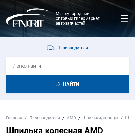
Международный
оптовый гипермаркет
автозапчастей
Производители
НАЙТИ
Главная
Производители
AMD
Шпильки/пальцы
Шпил
Шпилька колесная AMD