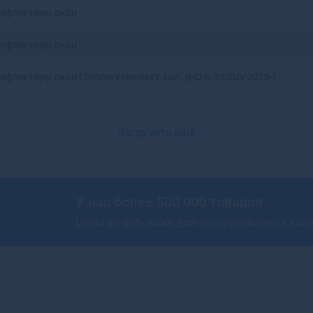
ефлекторы окон
Артемовский
Архангельск
ефлекторы окон
Асбест
Асино
ефлекторы окон Chrome комплект 4шт. (HD ix-35 SUV 2010-)
Астрахань
Аткарск
Ахтубинск
Загрузить ещё
Ахтубинск-7
Ачинск
Аша
У нас более 500 000 товаров
Цены до 60% ниже для авторизованных кли