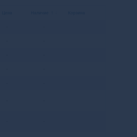
Балахна
Балашиха
Цена
Наличие
Корзина
Балашов
Балей
-
-
Балтийск
Барабинск
-
-
Барнаул
Барыш
-
-
Батайск
Бахчисарай
-
-
Бежецк
Белая Калитва
-
-
Белая Холуница
Белгород
-
-
Белебей
Белев
Белинский
-
-
Белово
Белогорск