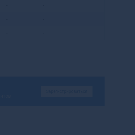
-
-
Бирюсинск
Бирюч
-
-
Благовещенск
Благовещенск
-
-
Благодарный
Бобров
Богданович
Богородицк
Богородск
Боготол
Богучар
Бодайбо
Зарегистрироваться
Бокситогорск
ентов
Болгар
Бологое
Болотное
Болохово
Болхов