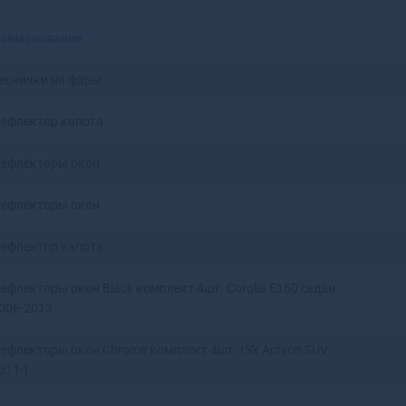
Красноярск
Аксай
Нижний Новгород
Алагир
аименование
Омск
Алапаевск
Оренбург
Алатырь
еснички на фары
Пенза
Алдан
Пермь
Алейск
ефлектор капота
Ростов-на-Дону
Александров
Рязань
Александровск
ефлекторы окон
Самара
Александровск-
Саратов
Сахалинский
ефлекторы окон
Ставрополь
Алексеевка
Тюмень
Алексин
ефлектор капота
Уфа
Алзамай
Челябинск
Алупка
ефлекторы окон Black комплект 4шт. Corolla E150 седан
006-2013
Ярославль
Алушта
Альметьевск
ефлекторы окон Chrome комплект 4шт. (SY Actyon SUV
Амурск
011-)
Анадырь
Анапа