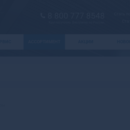
8 800 777 8548
Стать 
Ста
Круглосуточно. Бесплатно по России.
Выбор города
ЕРВИС
АССОРТИМЕНТ
АКЦИИ
НОВО
А
Москва
Санкт-Петербург
Абаза
Курск
Абакан
Воронеж
Абдулино
Краснодар
Абинск
Новосибирск
Агидель
Астрахань
Агрыз
Волгоград
Адыгейск
ары
Екатеринбург
Азнакаево
Ижевск
Азов
Казань
Ак-Довурак