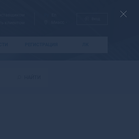
поставщиком
Ру
En
Вход
Миасс
ть клиентом
СТИ
РЕГИСТРАЦИЯ
ЛК
Б
Бабаево
Бабушкин
НАЙТИ
Бавлы
Багратионовск
Байкальск
Баймак
Бакал
Баксан
Балабаново
Балаково