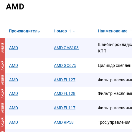
AMD
Производитель
Номер
Наименование
Шайба-прокладка
АКЦИЯ
AMD
AMD.GAS103
КПП
АКЦИЯ
AMD
AMD.GC675
Цилиндр сцеплен
АКЦИЯ
AMD
AMD.FL127
Фильтр масляны
АКЦИЯ
AMD
AMD.FL128
Фильтр масляны
АКЦИЯ
AMD
AMD.FL117
Фильтр масляны
АКЦИЯ
AMD
AMD.RP58
Трос управления