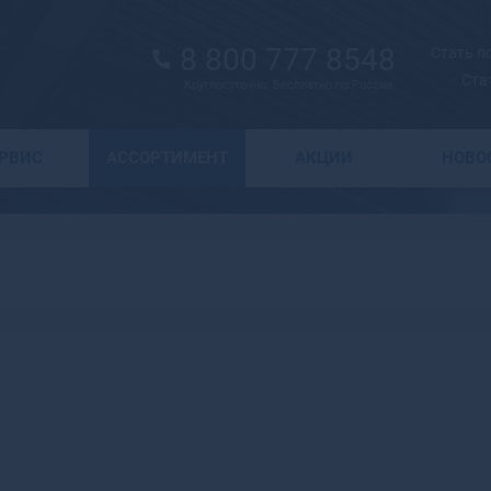
8 800 777 8548
Стать 
Ста
Круглосуточно. Бесплатно по России.
Выбор города
ЕРВИС
АССОРТИМЕНТ
АКЦИИ
НОВО
А
Москва
Санкт-Петербург
Абаза
Курск
Абакан
Воронеж
Абдулино
Краснодар
Абинск
Новосибирск
Агидель
Астрахань
Агрыз
Волгоград
Адыгейск
Екатеринбург
Азнакаево
Ижевск
Азов
Казань
Ак-Довурак