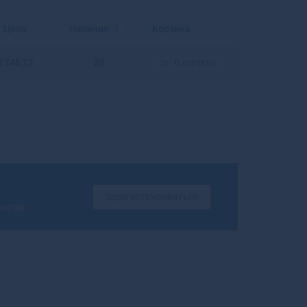
Балахна
Балашиха
Цена
Наличие
Корзина
Балашов
Балей
3 746,12
20
В корзину
Балтийск
Барабинск
Барнаул
Барыш
Батайск
Бахчисарай
Бежецк
Белая Калитва
Зарегистрироваться
Белая Холуница
ентов
Белгород
Белебей
Белев
Белинский
Белово
Белогорск