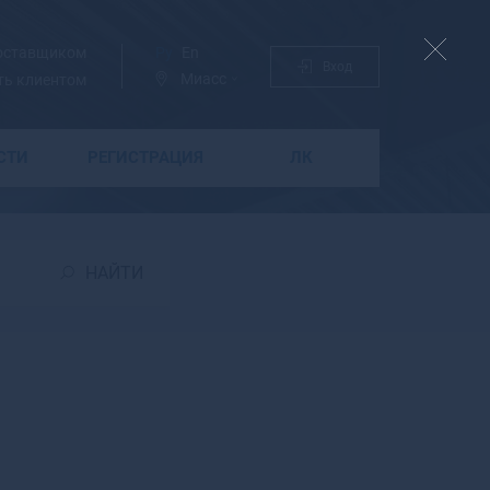
поставщиком
Ру
En
Вход
Миасс
ть клиентом
СТИ
РЕГИСТРАЦИЯ
ЛК
Б
Бабаево
Бабушкин
НАЙТИ
Бавлы
Багратионовск
Байкальск
Баймак
Бакал
Баксан
Балабаново
Балаково