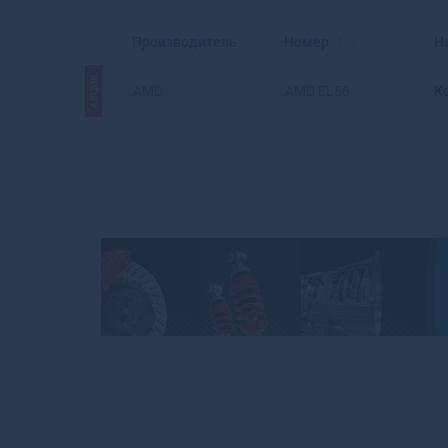
Производитель
Номер
Н
АКЦИЯ
AMD
AMD.EL56
К