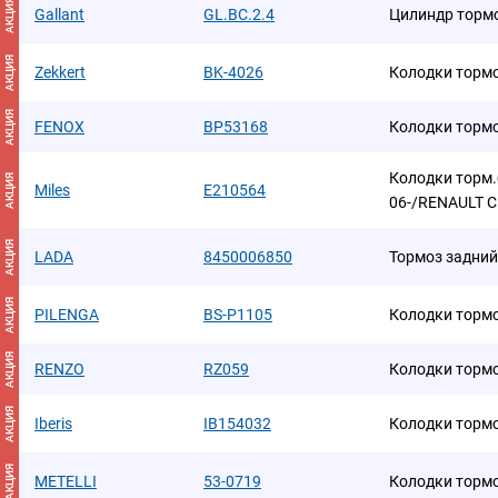
АКЦИЯ
Gallant
GL.BC.2.4
Цилиндр торм
АКЦИЯ
Zekkert
BK-4026
Колодки торм
АКЦИЯ
FENOX
BP53168
Колодки торм
Колодки торм.
АКЦИЯ
Miles
E210564
06-/RENAULT C
АКЦИЯ
LADA
8450006850
Тормоз задний
АКЦИЯ
PILENGA
BS-P1105
Колодки торм
АКЦИЯ
RENZO
RZ059
Колодки торм
АКЦИЯ
Iberis
IB154032
Колодки торм
АКЦИЯ
METELLI
53-0719
Колодки торм