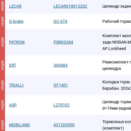
АКЦИЯ
LECAR
LECAR018013202
Цилиндр задн
АКЦИЯ
G-brake
GC-474
Рабочий тормо
Комплект мон
АКЦИЯ
PATRON
PSRK0284
задн NISSAN Mic
AP Lockheed
Ремкомплект 
АКЦИЯ
ERT
300484
цилиндра
Колодки торм. 
АКЦИЯ
TRIALLI
GF1401
барабан. 203x
Цилиндр тормо
АКЦИЯ
ASP
L270101
d=19мм задни
Тормозные ко
АКЦИЯ
MOBILAND
431203050
(комплект)