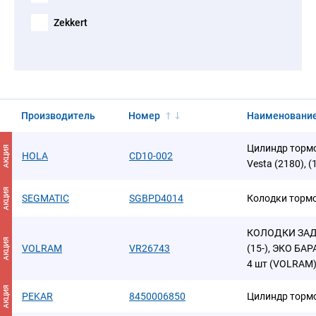
Zekkert
Производитель
Номер
Наименовани
Цилиндр тормо
АКЦИЯ
HOLA
CD10-002
Vesta (2180), (
АКЦИЯ
SEGMATIC
SGBPD4014
Колодки торм
КОЛОДКИ ЗАДН
АКЦИЯ
VOLRAM
VR26743
(15-), ЭКО БА
4 шт (VOLRAM
АКЦИЯ
PEKAR
8450006850
Цилиндр торм