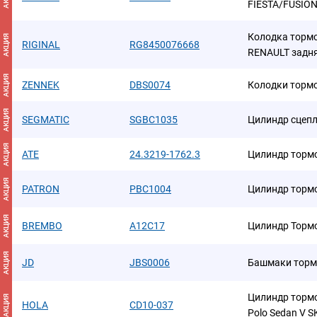
FIESTA/FUSION 
Колодка тормо
АКЦИЯ
RIGINAL
RG8450076668
RENAULT задня
АКЦИЯ
ZENNEK
DBS0074
Колодки торм
АКЦИЯ
SEGMATIC
SGBC1035
Цилиндр сцеп
АКЦИЯ
ATE
24.3219-1762.3
Цилиндр торм
АКЦИЯ
PATRON
PBC1004
Цилиндр торм
АКЦИЯ
BREMBO
A12C17
Цилиндр Тормо
АКЦИЯ
JD
JBS0006
Башмаки торм
Цилиндр тормо
АКЦИЯ
HOLA
CD10-037
Polo Sedan V SK