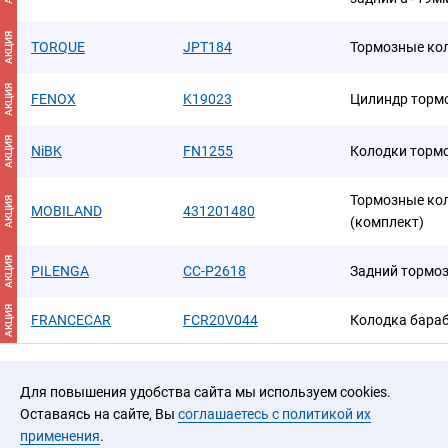
АКЦИЯ
TORQUE
JPT184
Тормозные ко
АКЦИЯ
FENOX
K19023
Цилиндр торм
АКЦИЯ
NiBK
FN1255
Колодки торм
Тормозные ко
АКЦИЯ
MOBILAND
431201480
(комплект)
АКЦИЯ
PILENGA
CC-P2618
Задний тормо
АКЦИЯ
FRANCECAR
FCR20V044
Колодка бара
Для повышения удобства сайта мы используем cookies.
Оставаясь на сайте, Вы
соглашаетесь с политикой их
применения
.