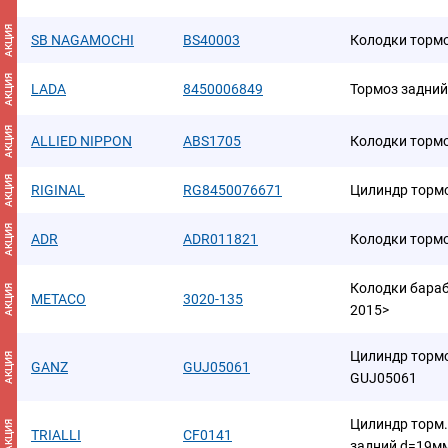
АКЦИЯ
SB NAGAMOCHI
BS40003
Колодки торм
АКЦИЯ
LADA
8450006849
Тормоз задний
АКЦИЯ
ALLIED NIPPON
ABS1705
Колодки торм
АКЦИЯ
RIGINAL
RG8450076671
Цилиндр торм
АКЦИЯ
ADR
ADR011821
Колодки торм
Колодки бараб
АКЦИЯ
METACO
3020-135
2015>
Цилиндр торм
АКЦИЯ
GANZ
GUJ05061
GUJ05061
Цилиндр торм. 
АКЦИЯ
TRIALLI
CF0141
задний d=19мм