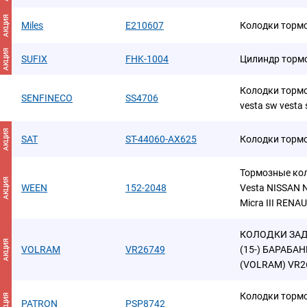
АКЦИЯ
Miles
E210607
Колодки торм
АКЦИЯ
SUFIX
FHK-1004
Цилиндр торм
Колодки тормоз
SENFINECO
SS4706
vesta sw vesta 
АКЦИЯ
SAT
ST-44060-AX625
Колодки торм
Тормозные ко
АКЦИЯ
WEEN
152-2048
Vesta NISSAN No
Micra III RENAU
КОЛОДКИ ЗАДН
АКЦИЯ
VOLRAM
VR26749
(15-) БАРАБАН
(VOLRAM) VR2
Колодки торм
АКЦИЯ
PATRON
PSP8742