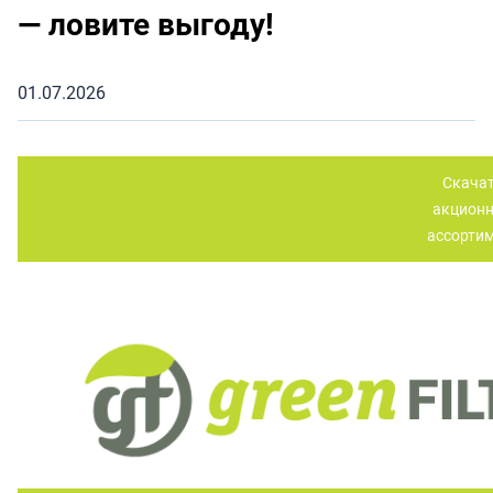
— ловите выгоду!
01.07.2026
Скача
акцион
ассорти