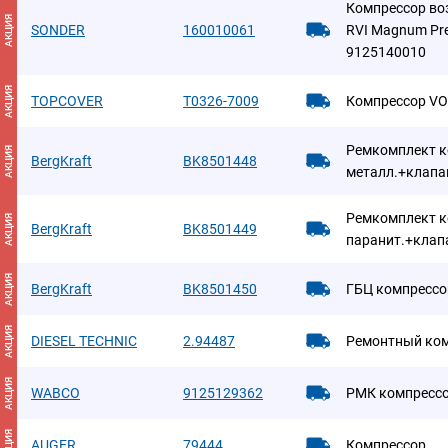
Компрессор во
АКЦИЯ
SONDER
160010061
RVI Magnum P
9125140010
АКЦИЯ
TOPCOVER
T0326-7009
Компрессор V
Ремкомплект к
АКЦИЯ
BergKraft
BK8501448
металл.+клапа
Ремкомплект к
АКЦИЯ
BergKraft
BK8501449
паранит.+клап
АКЦИЯ
BergKraft
BK8501450
ГБЦ компрессо
АКЦИЯ
DIESEL TECHNIC
2.94487
Ремонтный ко
АКЦИЯ
WABCO
9125129362
РМК компресс
АКЦИЯ
AUGER
79444
Компрессор