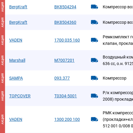
АКЦИЯ
BergKraft
BK8504294
Компрессор во
АКЦИЯ
BergKraft
BK8504360
Компрессор во
Ремкомплект г
АКЦИЯ
VADEN
1700 035 160
клапан, прокл
Воздушный ком
АКЦИЯ
Marshall
M7007201
636 cc, о.н. 9
АКЦИЯ
SAMPA
093.377
Компрессор
Р/к компрессо
АКЦИЯ
TOPCOVER
T0304-5001
2008) проклад
РМК компресс
АКЦИЯ
VADEN
1300 200 100
(прокладки+кл
512 001 0/008 