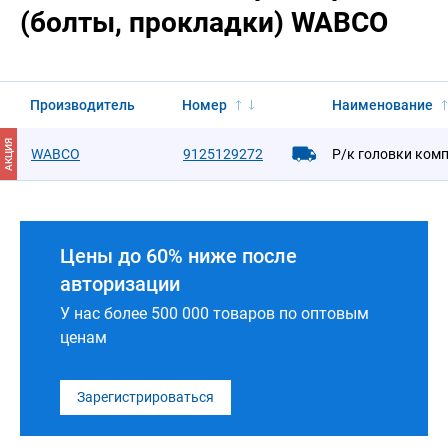
(болты, прокладки) WABCO
Производитель
Номер
Наименование
АКЦИЯ
WABCO
9125129272
Р/к головки комп
Цены до 60% ниже после
авторизации
У нас более 500 000 товаров по оптовым
ценам
Зарегистрироваться