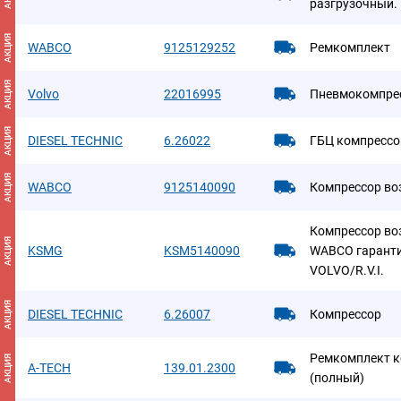
разгрузочный.
АКЦИЯ
WABCO
9125129252
Ремкомплект
АКЦИЯ
Volvo
22016995
Пневмокомпре
АКЦИЯ
DIESEL TECHNIC
6.26022
ГБЦ компрессо
АКЦИЯ
WABCO
9125140090
Компрессор в
Компрессор во
АКЦИЯ
KSMG
KSM5140090
WABCO гаранти
VOLVO/R.V.I.
АКЦИЯ
DIESEL TECHNIC
6.26007
Компрессор
Ремкомплект к
АКЦИЯ
A-TECH
139.01.2300
(полный)