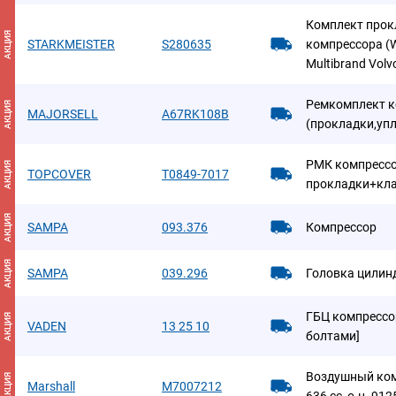
Комплект про
АКЦИЯ
STARKMEISTER
S280635
компрессора (W
Multibrand Volvo
Ремкомплект 
АКЦИЯ
MAJORSELL
A67RK108B
(прокладки,уп
РМК компресс
АКЦИЯ
TOPCOVER
T0849-7017
прокладки+кл
АКЦИЯ
SAMPA
093.376
Компрессор
АКЦИЯ
SAMPA
039.296
Головка цилин
ГБЦ компрессо
АКЦИЯ
VADEN
13 25 10
болтами]
Воздушный ком
АКЦИЯ
Marshall
M7007212