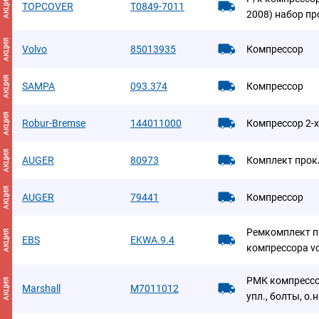
АКЦИЯ
TOPCOVER
T0849-7011
2008) набор п
АКЦИЯ
Volvo
85013935
Компрессор
АКЦИЯ
SAMPA
093.374
Компрессор
АКЦИЯ
Robur-Bremse
144011000
Компрессор 2-
АКЦИЯ
AUGER
80973
Комплект прок
АКЦИЯ
AUGER
79441
Компрессор
Ремкомплект п
АКЦИЯ
EBS
EKWA.9.4
компрессора vo
РМК компрессо
АКЦИЯ
Marshall
M7011012
упл., болты, о