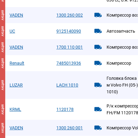
636 cc, о.н. 9
АКЦИЯ
VADEN
1300 260 002
Компрессор в
АКЦИЯ
UC
9125140090
Автозапчасть
АКЦИЯ
VADEN
1700 110 001
Компрессор во
АКЦИЯ
Renault
7485013936
Компрессор
Головка блока 
АКЦИЯ
LUZAR
LACH 1010
м Volvo FH (05-
1010)
Р/к компрессор
АКЦИЯ
KRML
1120178
FH/FM 112017
АКЦИЯ
VADEN
1300 260 001
Компрессор Vo