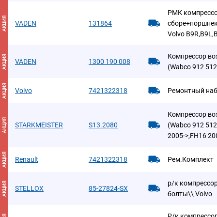
РМК компрессо
АКЦИЯ
VADEN
131864
сборе+поршнек
Volvo B9R,B9L,
Компрессор во
АКЦИЯ
VADEN
1300 190 008
(Wabco 912 512 
АКЦИЯ
Volvo
7421322318
Ремонтный на
Компрессор во
АКЦИЯ
STARKMEISTER
S13.2080
(Wabco 912 512
2005->,FH16 20
АКЦИЯ
Renault
7421322318
Рем.Комплект
р/к компрессор
АКЦИЯ
STELLOX
85-27824-SX
болты\\ Volvo
Р/к компрессо