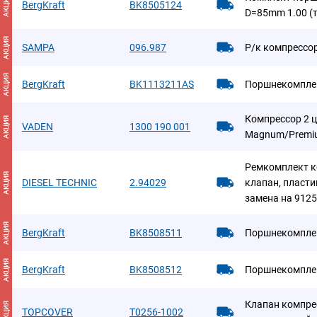
АКЦИЯ
BergKraft
BK8505124
D=85mm 1.00 (
АКЦИЯ
SAMPA
096.987
Р/к компрессо
АКЦИЯ
BergKraft
BK1113211AS
Поршнекомпле
Компрессор 2 ц
АКЦИЯ
VADEN
1300 190 001
Magnum/Premi
Ремкомплект к
АКЦИЯ
DIESEL TECHNIC
2.94029
клапан, пласти
замена на 912
АКЦИЯ
BergKraft
BK8508511
Поршнекомпле
АКЦИЯ
BergKraft
BK8508512
Поршнекомпле
Клапан компрес
АКЦИЯ
TOPCOVER
T0256-1002