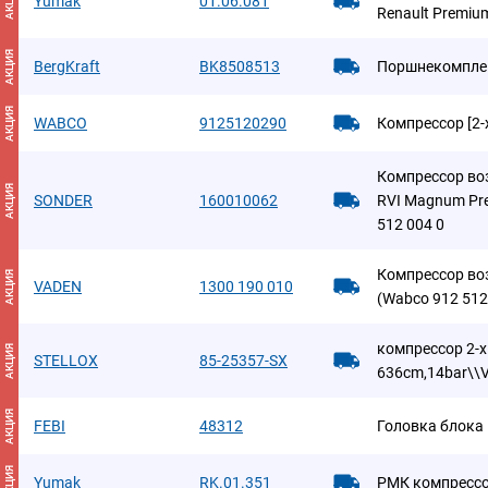
АКЦИЯ
Yumak
01.06.081
Renault Premi
АКЦИЯ
BergKraft
BK8508513
Поршнекомпле
АКЦИЯ
WABCO
9125120290
Компрессор [2-
Компрессор во
АКЦИЯ
SONDER
160010062
RVI Magnum Pr
512 004 0
Компрессор во
АКЦИЯ
VADEN
1300 190 010
(Wabco 912 512 
компрессор 2-
АКЦИЯ
STELLOX
85-25357-SX
636cm,14bar\
АКЦИЯ
FEBI
48312
Головка блока
АКЦИЯ
Yumak
RK.01.351
РМК компресс