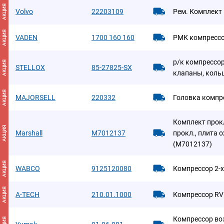
АКЦИЯ
Volvo
22203109
Рем. Комплект
АКЦИЯ
VADEN
1700 160 160
РМК компресс
р/к компрессор
АКЦИЯ
STELLOX
85-27825-SX
клапаны, кольц
АКЦИЯ
MAJORSELL
220332
Головка компр
Комплект прок
АКЦИЯ
Marshall
M7012137
прокл., плита о
(M7012137)
АКЦИЯ
WABCO
9125120080
Компрессор 2-
АКЦИЯ
A-TECH
210.01.1000
Компрессор RV
Компрессор во