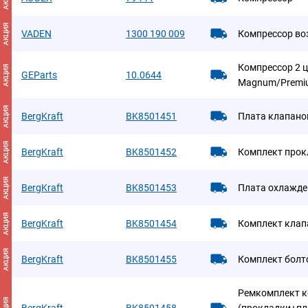
АКЦИЯ
VADEN
1300 190 009
Компрессор в
Компрессор 2 ц
АКЦИЯ
GEParts
10.0644
Magnum/Premi
АКЦИЯ
BergKraft
BK8501451
Плата клапано
АКЦИЯ
BergKraft
BK8501452
Комплект прок
АКЦИЯ
BergKraft
BK8501453
Плата охлажде
АКЦИЯ
BergKraft
BK8501454
Комплект клап
АКЦИЯ
BergKraft
BK8501455
Комплект болт
Ремкомплект к