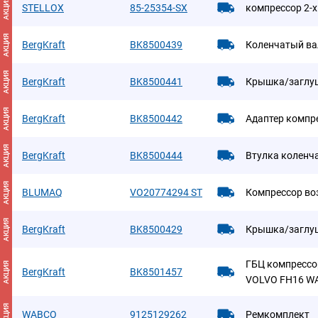
АКЦИЯ
STELLOX
85-25354-SX
компрессор 2-х
АКЦИЯ
BergKraft
BK8500439
Коленчатый ва
АКЦИЯ
BergKraft
BK8500441
Крышка/заглу
АКЦИЯ
BergKraft
BK8500442
Адаптер компр
АКЦИЯ
BergKraft
BK8500444
Втулка коленч
АКЦИЯ
BLUMAQ
VO20774294 ST
Компрессор во
АКЦИЯ
BergKraft
BK8500429
Крышка/заглу
ГБЦ компрессо
АКЦИЯ
BergKraft
BK8501457
VOLVO FH16 WA
АКЦИЯ
WABCO
9125129262
Ремкомплект