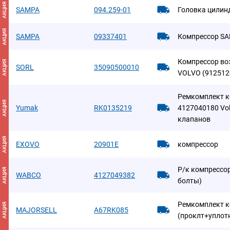
АКЦИЯ
SAMPA
094.259-01
Головка цилин
АКЦИЯ
SAMPA
09337401
Компрессор S
Компрессор во
АКЦИЯ
SORL
35090500010
VOLVO (912512
Ремкомплект к
АКЦИЯ
Yumak
RK0135219
4127040180 Vol
клапанов
АКЦИЯ
EXOVO
20901E
компрессор
Р/к компрессор
АКЦИЯ
WABCO
4127049382
болты)
Ремкомплект к
АКЦИЯ
MAJORSELL
A67RK085
(проклт+упло