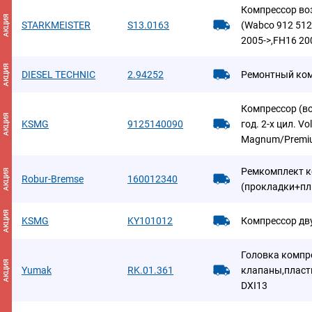
Компрессор во
АКЦИЯ
STARKMEISTER
S13.0163
(Wabco 912 512
2005->,FH16 20
АКЦИЯ
DIESEL TECHNIC
2.94252
Ремонтный ко
Компрессор (в
АКЦИЯ
KSMG
9125140090
год. 2-х цил. V
Magnum/Premi
Ремкомплект 
АКЦИЯ
Robur-Bremse
160012340
(прокладки+пл
АКЦИЯ
KSMG
KY101012
Компрессор дв
Головка компре
АКЦИЯ
Yumak
RK.01.361
клапаны,пласти
DXI13