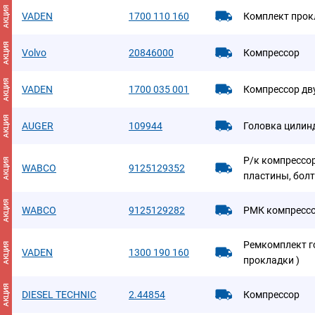
АКЦИЯ
VADEN
1700 110 160
Комплект прок
АКЦИЯ
Volvo
20846000
Компрессор
АКЦИЯ
VADEN
1700 035 001
Компрессор д
АКЦИЯ
AUGER
109944
Головка цилин
Р/к компрессор
АКЦИЯ
WABCO
9125129352
пластины, болт
АКЦИЯ
WABCO
9125129282
РМК компрессо
Ремкомплект г
АКЦИЯ
VADEN
1300 190 160
прокладки )
АКЦИЯ
DIESEL TECHNIC
2.44854
Компрессор