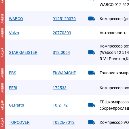
WABCO 912 512
АКЦИЯ
WABCO
9125120070
Компрессор (д
АКЦИЯ
Volvo
20770303
Автозапчасть
Компрессор во
АКЦИЯ
STARKMEISTER
S12.0064
(Wabco 912 514 
R.V.I.Premium,
АКЦИЯ
EBS
EKWA94CHP
Головка компр
АКЦИЯ
FEBI
172533
Компрессор в
ГБЦ компрессо
АКЦИЯ
GEParts
10.2172
сборе+прокла
АКЦИЯ
TOPCOVER
T0326-7012
Компрессор V