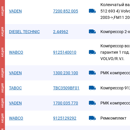
Коленчатый ва
АКЦИЯ
VADEN
7200 852 005
512 693 4) Vol
2003->,FM11 20
АКЦИЯ
DIESEL TECHNIC
2.44962
Компрессор 2-
Компрессор во
АКЦИЯ
WABCO
9125140010
гарантия 1 год
VOLVO/R.V.I.
АКЦИЯ
VADEN
1300 230 100
РМК компресс
АКЦИЯ
TABOC
TBC3509BF01
Компрессор 912
АКЦИЯ
VADEN
1700 035 770
РМК компресс
АКЦИЯ
WABCO
9125129292
Ремкомплект