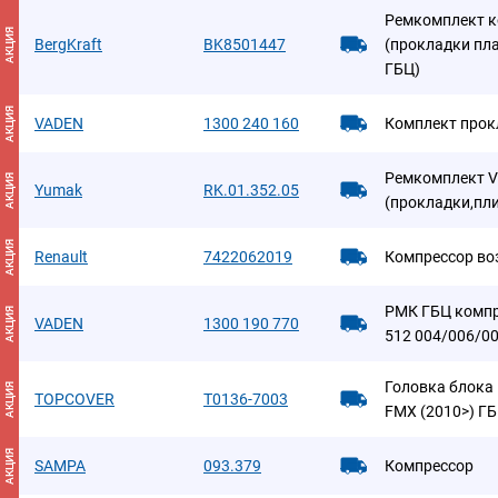
Ремкомплект к
АКЦИЯ
BergKraft
BK8501447
(прокладки пл
ГБЦ)
АКЦИЯ
VADEN
1300 240 160
Комплект прок
Ремкомплект V
АКЦИЯ
Yumak
RK.01.352.05
(прокладки,пл
АКЦИЯ
Renault
7422062019
Компрессор в
РМК ГБЦ комп
АКЦИЯ
VADEN
1300 190 770
512 004/006/00
Головка блока
АКЦИЯ
TOPCOVER
T0136-7003
FMX (2010>) Г
АКЦИЯ
SAMPA
093.379
Компрессор