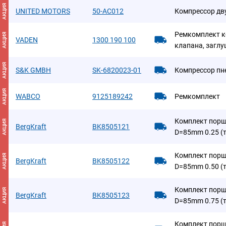
АКЦИЯ
UNITED MOTORS
50-AC012
Компрессор д
Ремкомплект к
АКЦИЯ
VADEN
1300 190 100
клапана, заглу
АКЦИЯ
S&K GMBH
SK-6820023-01
Компрессор пн
АКЦИЯ
WABCO
9125189242
Ремкомплект
Комплект порш
АКЦИЯ
BergKraft
BK8505121
D=85mm 0.25 (
Комплект порш
АКЦИЯ
BergKraft
BK8505122
D=85mm 0.50 (
Комплект порш
АКЦИЯ
BergKraft
BK8505123
D=85mm 0.75 (
Комплект порш