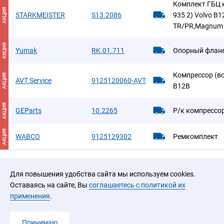
Комплект ГБЦ 
АКЦИЯ
STARKMEISTER
S13.2086
935 2) Volvo B1
TR/PR,Magnum 
АКЦИЯ
Yumak
RK.01.711
Опорный флане
Компрессор (в
АКЦИЯ
AVT Service
9125120060-AVT
B12B
АКЦИЯ
GEParts
10.2265
Р/к компрессо
АКЦИЯ
WABCO
9125129302
Ремкомплект
Для повышения удобства сайта мы используем cookies.
Оставаясь на сайте, Вы
соглашаетесь с политикой их
применения
.
2026 © ООО «ЮРАЛ»
Принимаю