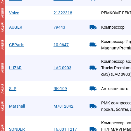
АКЦИЯ
Volvo
21322318
РЕМКОМПЛЕК
АКЦИЯ
AUGER
79443
Компрессор
Компрессор 2 ц
АКЦИЯ
GEParts
10.0647
Magnum/Premi
Компрессор во
АКЦИЯ
LUZAR
LAC 0903
Trucks Premium I
см3) (LAC 0903
АКЦИЯ
SLP
RK-109
Автозапчасть
РМК компрессо
АКЦИЯ
Marshall
M7012042
прокл., болты,
Компрессор во
АКЦИЯ
SONDER
16.001.1217
FH/FM/RVI Mag