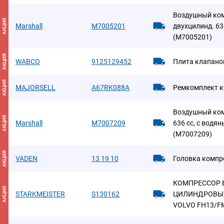
Воздушный ко
АКЦИЯ
Marshall
M7005201
двухцилинд. 63
(M7005201)
АКЦИЯ
WABCO
9125129452
Плита клапано
АКЦИЯ
MAJORSELL
A67RK088A
Ремкомплект к
Воздушный ком
АКЦИЯ
Marshall
M7007209
636 cc, с водян
(M7007209)
АКЦИЯ
VADEN
13 19 10
Головка компр
КОМПРЕССОР 
АКЦИЯ
STARKMEISTER
S130162
ЦИЛИНДРОВЫЙ 
VOLVO FH13/FM