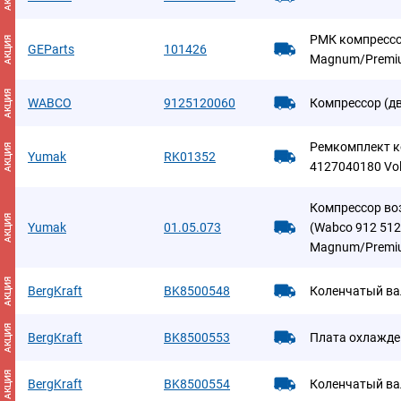
РМК компрессор
АКЦИЯ
GEParts
101426
Magnum/Premi
АКЦИЯ
WABCO
9125120060
Компрессор (д
Ремкомплект к
АКЦИЯ
Yumak
RK01352
4127040180 Vo
Компрессор во
АКЦИЯ
Yumak
01.05.073
(Wabco 912 512
Magnum/Premi
АКЦИЯ
BergKraft
BK8500548
Коленчатый ва
АКЦИЯ
BergKraft
BK8500553
Плата охлажде
АКЦИЯ
BergKraft
BK8500554
Коленчатый ва