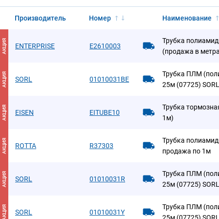
Производитель
Номер
Наименование
Трубка полиамидн
АКЦИЯ
ENTERPRISE
E2610003
(продажа в метра
Трубка ПЛМ (поли
АКЦИЯ
SORL
01010031BE
25м (07725) SOR
Трубка тормозная
АКЦИЯ
EISEN
EITUBE10
1м)
Трубка полиамидн
АКЦИЯ
ROTTA
R37303
продажа по 1м
Трубка ПЛМ (поли
АКЦИЯ
SORL
01010031R
25м (07725) SOR
Трубка ПЛМ (пол
АКЦИЯ
SORL
01010031Y
25м (07725) SOR