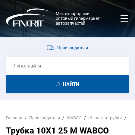
Международный
оптовый гипермаркет
автозапчастей
Производители
НАЙТИ
Главная
Производители
WABCO
Шланги и трубки
Тр
Трубка 10X1 25 M WABCO