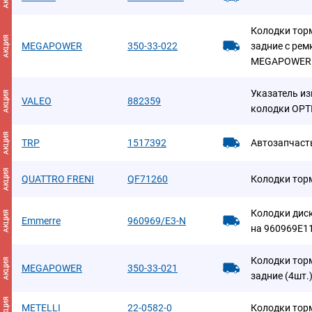
Колодки торм
АКЦИЯ
MEGAPOWER
350-33-022
задние с рем
MEGAPOWER
Указатель из
АКЦИЯ
VALEO
882359
колодки OPT
АКЦИЯ
TRP
1517392
Автозапчаст
АКЦИЯ
QUATTRO FRENI
QF71260
Колодки тор
Колодки дис
АКЦИЯ
Emmerre
960969/E3-N
на 960969E11
Колодки торм
АКЦИЯ
MEGAPOWER
350-33-021
задние (4шт
АКЦИЯ
METELLI
22-0582-0
Колодки тор