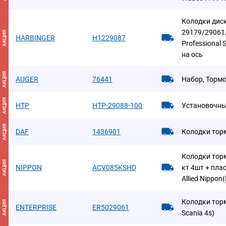
Колодки дис
29179/29061
АКЦИЯ
HARBINGER
H1229087
Professional
на ось
АКЦИЯ
AUGER
76441
Набор, Торм
АКЦИЯ
HTP
HTP-29088-100
Установочны
АКЦИЯ
DAF
1436901
Колодки торм
Колодки торм
АКЦИЯ
NIPPON
ACV085KSHD
кт 4шт + пла
Allied Nippo
Колодки торм
АКЦИЯ
ENTERPRISE
ER5029061
Scania 4s)