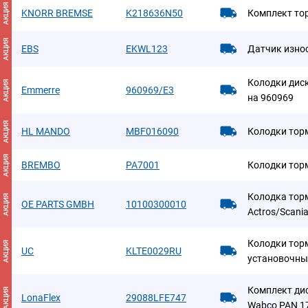
АКЦИЯ
KNORR BREMSE
K218636N50
Комплект то
АКЦИЯ
EBS
EKWL123
Датчик изно
Колодки дис
АКЦИЯ
Emmerre
960969/E3
на 960969
АКЦИЯ
HL MANDO
MBF016090
Колодки тор
АКЦИЯ
BREMBO
PA7001
Колодки тор
Колодка торм
АКЦИЯ
OE PARTS GMBH
10100300010
Actros/Scan
Колодки тор
АКЦИЯ
UC
KLTE0029RU
установочны
Комплект ди
АКЦИЯ
LonaFlex
29088LFE747
Wabco PAN 1