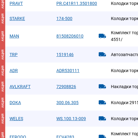
АКЦИЯ
PRAVT
PR.C41R11.3501800
Колодки тор
АКЦИЯ
STARKE
174-500
Колодки тор
Комплект то
АКЦИЯ
MAN
81508206010
4551/
АКЦИЯ
TRP
1519146
Автозапчаст
АКЦИЯ
ADR
ADR530111
Колодки тор
АКЦИЯ
AVLKRAFT
72908826
Накладки то
АКЦИЯ
DOKA
300.06.305
Колодки 291
АКЦИЯ
WELES
WS.100.13-009
Колодки тор
Комплект то
АКЦИЯ
FERODO
FCV4283