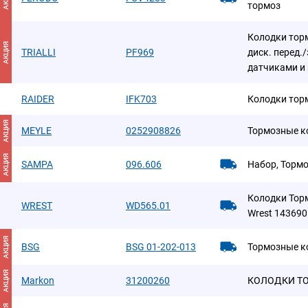
тормоз
Колодки торм
АКЦИЯ
TRIALLI
PF969
диск. перед./
датчиками и 
RAIDER
IFK703
Колодки тор
АКЦИЯ
MEYLE
0252908826
Тормозные к
АКЦИЯ
SAMPA
096.606
Набор, Торм
Колодки Тор
WREST
WD565.01
Wrest 143690
АКЦИЯ
BSG
BSG 01-202-013
Тормозные к
АКЦИЯ
Markon
31200260
КОЛОДКИ ТО