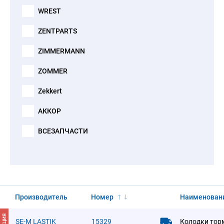
WREST
ZENTPARTS
ZIMMERMANN
ZOMMER
Zekkert
АККОР
ВСЕЗАПЧАСТИ
Производитель
Номер
Наименован
АКЦИЯ
SE-M LASTIK
15329
Колодки тор