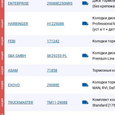
Диск тормозн
АКЦИЯ
ENTERPRISE
29088E250NRS
(без крепежа
Колодки дис
АКЦИЯ
HARBINGER
H1229088
Professional
(уст.к-т + да
АКЦИЯ
FEBI
171242
Колодки тор
Колодки диск
АКЦИЯ
S&K GMBH
SK29253-PL
Premium Line
АКЦИЯ
ASAM
71858
Тормозные к
Колодки тор
АКЦИЯ
EXOVO
29088E
MAN, RVI, Da
Комплект ко
АКЦИЯ
TRUCKMASTER
TM11-29088
Standard [175 