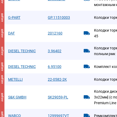
монтажным 
АКЦИЯ
G-PART
GP.11510003
Колодки тор
Колодки тор
АКЦИЯ
DAF
2012160
45
Колодки торм
АКЦИЯ
DIESEL TECHNIC
3.96402
полным рмк
АКЦИЯ
DIESEL TECHNIC
6.95100
Комплект ко
АКЦИЯ
METELLI
22-0582-2K
Колодки тор
Колодки диск
АКЦИЯ
S&K GMBH
SK29059-PL
3х22мм] (с п
Premium Line
АКЦИЯ
WABCO
12999697VT
Ремкомплект