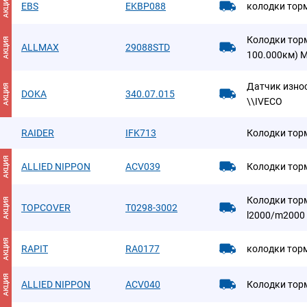
АКЦИЯ
EBS
EKBP088
колодки тор
Колодки торм
АКЦИЯ
ALLMAX
29088STD
100.000км) M
Датчик изно
АКЦИЯ
DOKA
340.07.015
\\IVECO
RAIDER
IFK713
Колодки тор
АКЦИЯ
ALLIED NIPPON
ACV039
Колодки тор
Колодки тор
АКЦИЯ
TOPCOVER
T0298-3002
l2000/m2000
АКЦИЯ
RAPIT
RA0177
колодки тор
АКЦИЯ
ALLIED NIPPON
ACV040
Колодки тор