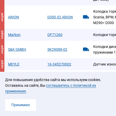
Колодка торм
АКЦИЯ
ARION
D300.02 ARION
Scania, BPW,
M290= D300
АКЦИЯ
Markon
QF71260
Колодки тор
Колодки диск
АКЦИЯ
S&K GMBH
SK29088-02
пружинами 1
АКЦИЯ
MEYLE
16-345270002
Датчик изно
АКЦИЯ
Errevi
PF9059
Колодки тор
Для повышения удобства сайта мы используем cookies.
Оставаясь на сайте, Вы
соглашаетесь с политикой их
АКЦИЯ
TSN
2.1.703
Колодки тор
применения
.
АКЦИЯ
ANDAC
081030282
Комплект ин
Принимаю