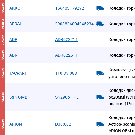
АКЦИЯ
АККОР
166403179292
Колодки тор
АКЦИЯ
BERAL
2908826004045234
Колодки тор
АКЦИЯ
ADR
ADR022211
Колодки тор
АКЦИЯ
ADR
ADR022511
Колодки тор
Комплект ди
АКЦИЯ
TACPART
T10.35.088
установочны
Колодки диск
АКЦИЯ
S&K GMBH
SK29061-PL
5х20мм] (ус
пластин) Pre
Колодка торм
АКЦИЯ
ARION
D300.02
Actros/Scan
ARION OEM c