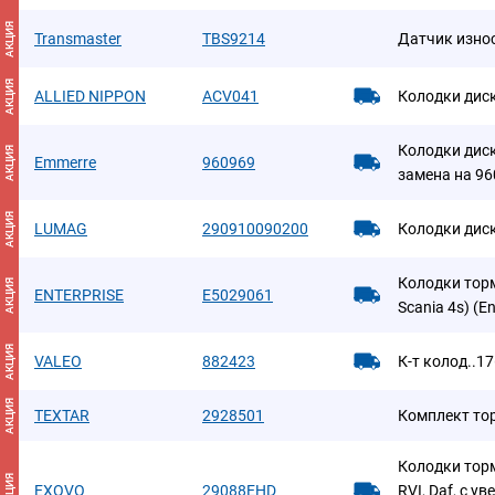
АКЦИЯ
Transmaster
TBS9214
Датчик изно
АКЦИЯ
ALLIED NIPPON
ACV041
Колодки дис
Колодки дис
АКЦИЯ
Emmerre
960969
замена на 9
АКЦИЯ
LUMAG
290910090200
Колодки дис
Колодки торм
АКЦИЯ
ENTERPRISE
E5029061
Scania 4s) (En
АКЦИЯ
VALEO
882423
К-т колод..1
АКЦИЯ
TEXTAR
2928501
Комплект то
Колодки тор
АКЦИЯ
EXOVO
29088EHD
RVI, Daf, c 