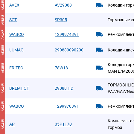
АКЦИЯ
AVEX
AV29088
Колодки тор
АКЦИЯ
SCT
SP305
Тормозные ко
АКЦИЯ
WABCO
12999743VT
Ремкомплект
АКЦИЯ
LUMAG
290880090200
Колодки дис
Колодки тор
АКЦИЯ
FRITEC
78W18
MAN L/M2000
ТОРМОЗНЫЕ 
АКЦИЯ
BREMHOF
29088 HD
PAZ/GAZ/Nex
АКЦИЯ
WABCO
12999703VT
Ремкомплек
Комплект то
АКЦИЯ
AP
05P1170
тормоз