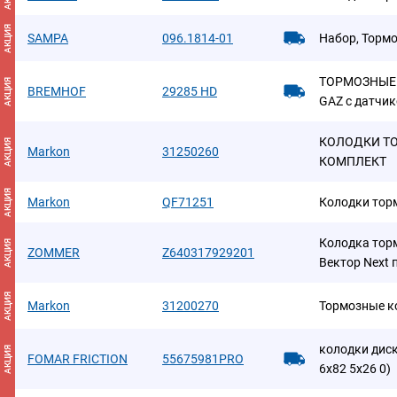
АКЦИЯ
SAMPA
096.1814-01
Набор, Торм
ТОРМОЗНЫЕ 
АКЦИЯ
BREMHOF
29285 HD
GAZ с датчи
КОЛОДКИ ТО
АКЦИЯ
Markon
31250260
КОМПЛЕКТ
АКЦИЯ
Markon
QF71251
Колодки тор
Колодка торм
АКЦИЯ
ZOMMER
Z640317929201
Вектор Next 
АКЦИЯ
Markon
31200270
Тормозные к
колодки диск
АКЦИЯ
FOMAR FRICTION
55675981PRO
6x82 5x26 0)