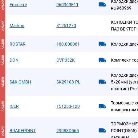
Колодки дис
АКЦИЯ
Emmerre
960969E11
на 960969
КОЛОДКИ ТО
АКЦИЯ
Markon
31251270
ПАЗ ВЕКТОР
АКЦИЯ
ROSTAR
180.000061
Колодки дис
АКЦИЯ
DON
CVP032K
Комплект то
Колодки диск
АКЦИЯ
S&K GMBH
SK29108-PL
5x20мм] (ус
пластин) Pre
Тормозные к
АКЦИЯ
ICER
151253-120
комплектом+
ТОРМОЗНЫЕ 
АКЦИЯ
BRAKEPOINT
29088D565
POINT(D565) 
датчика)