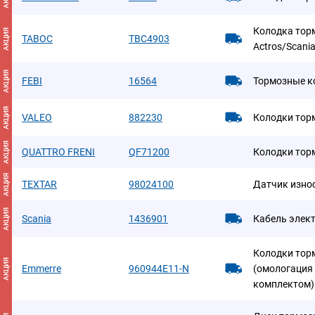
Колодка торм
АКЦИЯ
TABOC
TBC4903
Actros/Scani
АКЦИЯ
FEBI
16564
Тормозные к
АКЦИЯ
VALEO
882230
Колодки тор
АКЦИЯ
QUATTRO FRENI
QF71200
Колодки тор
АКЦИЯ
TEXTAR
98024100
Датчик изно
АКЦИЯ
Scania
1436901
Кабель элек
Колодки тор
АКЦИЯ
Emmerre
960944E11-N
(омологация
комплектом) 