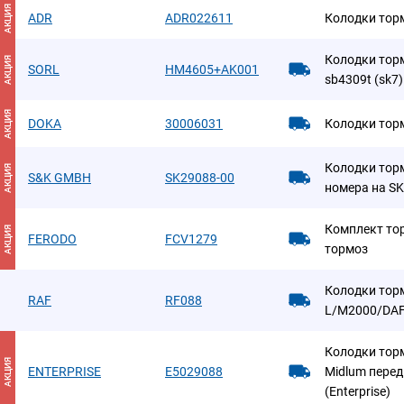
АКЦИЯ
ADR
ADR022611
Колодки тор
Колодки тор
АКЦИЯ
SORL
HM4605+AK001
sb4309t (sk7)
АКЦИЯ
DOKA
30006031
Колодки тор
Колодки тор
АКЦИЯ
S&K GMBH
SK29088-00
номера на S
Комплект то
АКЦИЯ
FERODO
FCV1279
тормоз
Колодки тор
RAF
RF088
L/M2000/DAF
Колодки тор
АКЦИЯ
ENTERPRISE
E5029088
Midlum перед
(Enterprise)