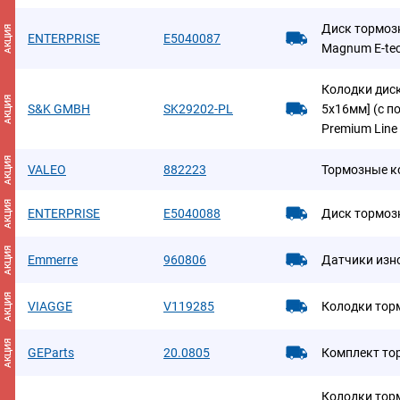
Диск тормозн
АКЦИЯ
ENTERPRISE
E5040087
Magnum E-te
Колодки диск
АКЦИЯ
S&K GMBH
SK29202-PL
5х16мм] (с п
Premium Line
АКЦИЯ
VALEO
882223
Тормозные к
АКЦИЯ
ENTERPRISE
E5040088
Диск тормоз
АКЦИЯ
Emmerre
960806
Датчики изн
АКЦИЯ
VIAGGE
V119285
Колодки тор
АКЦИЯ
GEParts
20.0805
Комплект то
Колодки тор