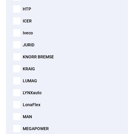
HTP
ICER
Iveco
JURID
KNORR BREMSE
KRAIG
LUMAG
LYNXauto
LonaFlex
MAN
MEGAPOWER