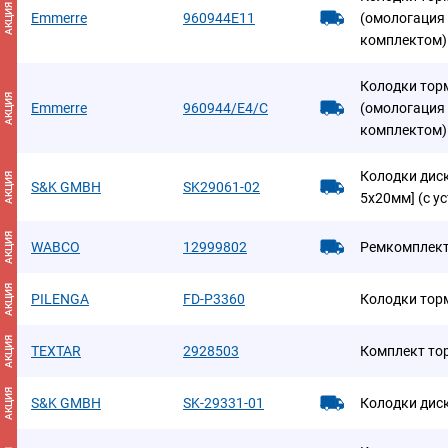
АКЦИЯ
Emmerre
960944E11
(омологация
комплектом)
Колодки тор
АКЦИЯ
Emmerre
960944/E4/C
(омологация
комплектом)
Колодки диск
АКЦИЯ
S&K GMBH
SK29061-02
5х20мм] (с у
АКЦИЯ
WABCO
12999802
Ремкомплект
АКЦИЯ
PILENGA
FD-P3360
Колодки торм
АКЦИЯ
TEXTAR
2928503
Комплект то
АКЦИЯ
S&K GMBH
SK-29331-01
Колодки диск