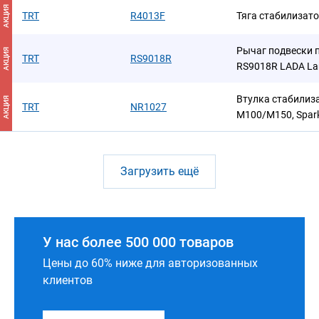
АКЦИЯ
TRT
R4013F
Тяга стабилизат
Рычаг подвески 
АКЦИЯ
TRT
RS9018R
RS9018R LADA Lar
Втулка стабилиз
АКЦИЯ
TRT
NR1027
M100/M150, Spar
Загрузить ещё
У нас более 500 000 товаров
Цены до 60% ниже для авторизованных
клиентов