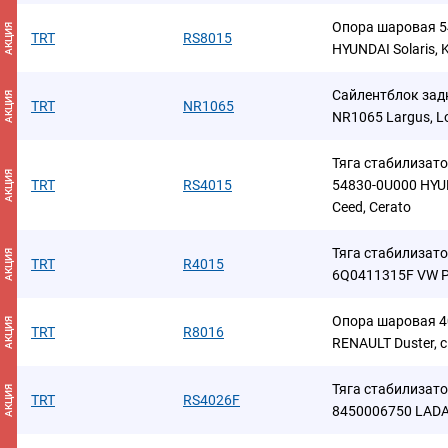
Опора шаровая 5
АКЦИЯ
TRT
RS8015
HYUNDAI Solaris, 
Сайлентблок зад
АКЦИЯ
TRT
NR1065
NR1065 Largus, L
Тяга стабилизат
АКЦИЯ
TRT
RS4015
54830-0U000 HYUNDA
Ceed, Cerato
Тяга стабилизато
АКЦИЯ
TRT
R4015
6Q0411315F VW Po
Опора шаровая 4
АКЦИЯ
TRT
R8016
RENAULT Duster, 
Тяга стабилизат
АКЦИЯ
TRT
RS4026F
8450006750 LADA