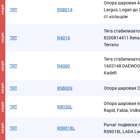
Опора шаровая 4
АКЦИЯ
TRT
RS8014
Largus, Logan до
ст.кольцом
Тяга стабилизато
АКЦИЯ
TRT
R4016
8200814411 Renaul
Terrano
Тяга стабилизато
АКЦИЯ
TRT
R4000
1603148 DAEWOO 
Kadett
АКЦИЯ
TRT
RS8009
Опора шаровая 2
Опора шаровая 6
АКЦИЯ
TRT
R8030L
Rapid, Fabia, Vol
Рычаг подвески 
АКЦИЯ
TRT
RS9018L
RS9018L LADA Lar