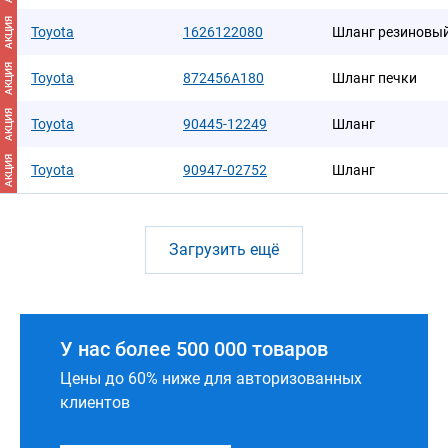
АКЦИЯ
Toyota
1626122080
Шланг резиновы
АКЦИЯ
Toyota
872456A180
Шланг печки
АКЦИЯ
Toyota
90445-12249
Шланг
АКЦИЯ
Toyota
90947-02752
Шланг
Загрузить ещё
У нас более 500 000 товаров
Цены до 60% ниже для авторизованных
клиентов