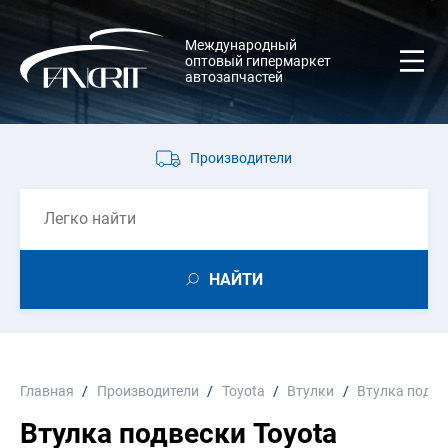
Международный
оптовый гипермаркет
автозапчастей
Производители
НАЙТИ
Главная
Производители
Toyota
Втулки
Втулка подве
Втулка подвески Toyota