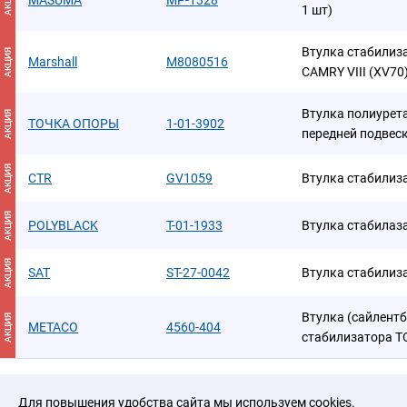
АКЦИЯ
MASUMA
MP-1328
1 шт)
Втулка стабилиз
АКЦИЯ
Marshall
M8080516
CAMRY VIII (XV70
Втулка полиурет
АКЦИЯ
ТОЧКА ОПОРЫ
1-01-3902
передней подвес
АКЦИЯ
CTR
GV1059
Втулка стабилиз
АКЦИЯ
POLYBLACK
T-01-1933
Втулка стабилаз
АКЦИЯ
SAT
ST-27-0042
Втулка стабилиз
Втулка (сайлентб
АКЦИЯ
METACO
4560-404
стабилизатора T
Для повышения удобства сайта мы используем cookies.