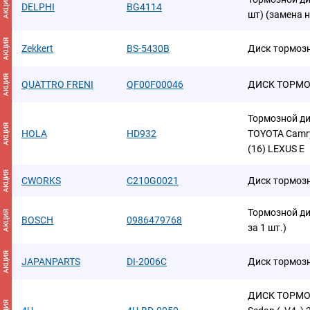
АКЦИЯ
DELPHI
BG4114
шт) (замена 
АКЦИЯ
Zekkert
BS-5430B
Диск тормоз
АКЦИЯ
QUATTRO FRENI
QF00F00046
ДИСК ТОРМО
Тормозной д
АКЦИЯ
HOLA
HD932
TOYOTA Camry V
(16) LEXUS E
АКЦИЯ
CWORKS
C210G0021
Диск тормоз
Тормозной ди
АКЦИЯ
BOSCH
0986479768
за 1 шт.)
АКЦИЯ
JAPANPARTS
DI-2006C
Диск тормоз
ДИСК ТОРМО