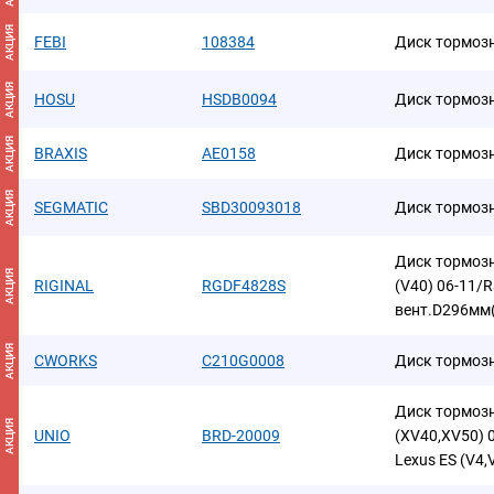
АКЦИЯ
FEBI
108384
Диск тормоз
АКЦИЯ
HOSU
HSDB0094
Диск тормоз
АКЦИЯ
BRAXIS
AE0158
Диск тормоз
АКЦИЯ
SEGMATIC
SBD30093018
Диск тормоз
Диск тормозн
АКЦИЯ
RIGINAL
RGDF4828S
(V40) 06-11/R
вент.D296мм
АКЦИЯ
CWORKS
C210G0008
Диск тормоз
Диск тормозн
АКЦИЯ
UNIO
BRD-20009
(XV40,XV50) 0
Lexus ES (V4,