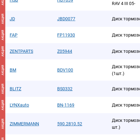
АКЦИЯ
HSB
HD7039
RAV 4 III 05-
АКЦИЯ
JD
JBD0077
Диск тормозн
АКЦИЯ
FAP
FP11930
Диск тормоз
АКЦИЯ
ZENTPARTS
Z05944
Диск тормоз
Диск тормоз
АКЦИЯ
BM
BDV100
(1шт.)
АКЦИЯ
BLITZ
BS0332
Диск тормоз
АКЦИЯ
LYNXauto
BN-1169
Диск тормозн
Диск тормозн
АКЦИЯ
ZIMMERMANN
590.2810.52
шт.)