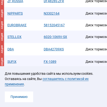
АКЦИЯ
ZF RUSSIA
DF4828S ZFR
Диск тормоз
АКЦИЯ
NIPPARTS
N3302164
Диск тормоз
АКЦИЯ
EUROBRAKE
58152045167
Диск тормоз
АКЦИЯ
STELLOX
6020-1069V-SX
Диск тормоз
АКЦИЯ
DBA
DBA42709XS
Диск тормоз
АКЦИЯ
SUFIX
FX-1089
Диск тормозн
АКЦИЯ
Для повышения удобства сайта мы используем cookies.
ADVICS
A6F164B
Диск тормоз
Оставаясь на сайте, Вы
соглашаетесь с политикой их
применения
.
АКЦИЯ
CWORKS
C210R2170
Тормозной ди
АКЦИЯ
Принимаю
VALEO
197273
Тормозной ди