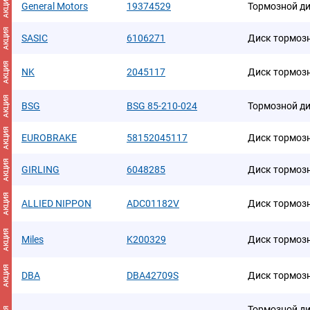
АКЦИЯ
General Motors
19374529
Тормозной д
АКЦИЯ
SASIC
6106271
Диск тормоз
АКЦИЯ
NK
2045117
Диск тормоз
АКЦИЯ
BSG
BSG 85-210-024
Тормозной ди
АКЦИЯ
EUROBRAKE
58152045117
Диск тормоз
АКЦИЯ
GIRLING
6048285
Диск тормоз
АКЦИЯ
ALLIED NIPPON
ADC01182V
Диск тормозн
АКЦИЯ
Miles
K200329
Диск тормоз
АКЦИЯ
DBA
DBA42709S
Диск тормоз
Тормозной дис