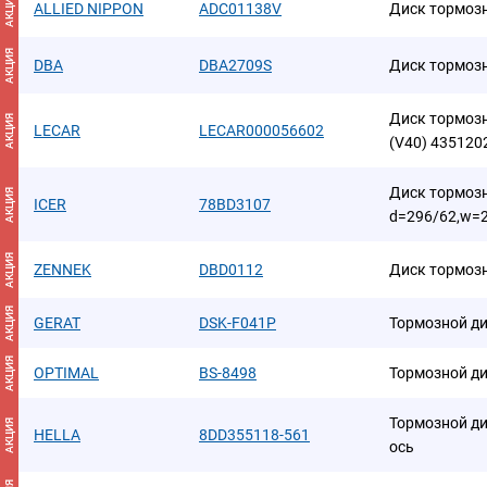
АКЦИЯ
ALLIED NIPPON
ADC01138V
Диск тормоз
АКЦИЯ
DBA
DBA2709S
Диск тормоз
Диск тормозн
АКЦИЯ
LECAR
LECAR000056602
(V40) 435120
Диск тормоз
АКЦИЯ
ICER
78BD3107
d=296/62,w=2
АКЦИЯ
ZENNEK
DBD0112
Диск тормоз
АКЦИЯ
GERAT
DSK-F041P
Тормозной д
АКЦИЯ
OPTIMAL
BS-8498
Тормозной д
Тормозной ди
АКЦИЯ
HELLA
8DD355118-561
ось