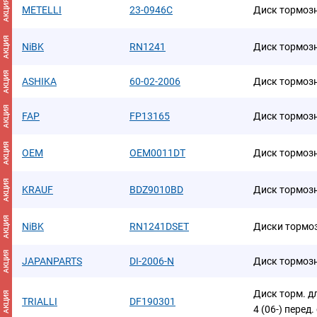
АКЦИЯ
METELLI
23-0946C
Диск тормоз
АКЦИЯ
NiBK
RN1241
Диск тормоз
АКЦИЯ
ASHIKA
60-02-2006
Диск тормоз
АКЦИЯ
FAP
FP13165
Диск тормоз
АКЦИЯ
OEM
OEM0011DT
Диск тормоз
АКЦИЯ
KRAUF
BDZ9010BD
Диск тормоз
АКЦИЯ
NiBK
RN1241DSET
Диски тормоз
АКЦИЯ
JAPANPARTS
DI-2006-N
Диск тормозн
Диск торм. дл
АКЦИЯ
TRIALLI
DF190301
4 (06-) перед