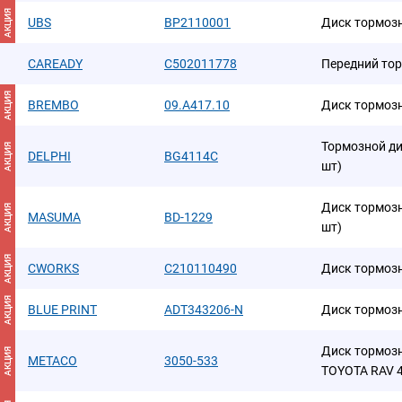
АКЦИЯ
UBS
BP2110001
Диск тормоз
CAREADY
C502011778
Передний то
АКЦИЯ
BREMBO
09.A417.10
Диск тормоз
Тормозной дис
АКЦИЯ
DELPHI
BG4114C
шт)
Диск тормозн
АКЦИЯ
MASUMA
BD-1229
шт)
АКЦИЯ
CWORKS
C210110490
Диск тормоз
АКЦИЯ
BLUE PRINT
ADT343206-N
Диск тормозно
Диск тормоз
АКЦИЯ
METACO
3050-533
TOYOTA RAV 4