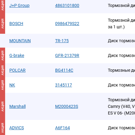
АКЦИЯ
J+P Group
4863101800
Тормозной д
Тормозной ди
АКЦИЯ
BOSCH
0986479S22
за 1 шт.)
MOUNTAIN
TR-175
Диск тормоз
АКЦИЯ
G-brake
GFR-21379R
Диск тормоз
АКЦИЯ
POLCAR
BG4114C
Тормозные д
АКЦИЯ
NK
3145117
Диск тормоз
Тормозной ди
АКЦИЯ
Marshall
M2000423S
Camry (V40, V5
ES V 06- (M2
АКЦИЯ
ADVICS
A6F164
Диск тормоз