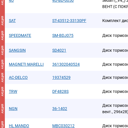
АКЦИЯ
4U
4U-BD-0050
Sedan (_V4_)
ВЕНТ (С ПО
АКЦИЯ
SAT
ST-43512-33130PF
Комплект ди
АКЦИЯ
SPEEDMATE
SM-BDJ075
Диск тормоз
АКЦИЯ
SANGSIN
SD4021
Диск тормоз
АКЦИЯ
MAGNETI MARELLI
361302040524
Диск тормоз
АКЦИЯ
AC-DELCO
19374529
Диск тормоз
АКЦИЯ
TRW
DF4828S
Диск тормоз
Диск тормозн
АКЦИЯ
NGN
36-1402
вент., 296x28
АКЦИЯ
HL MANDO
MBC030212
Диск тормоз