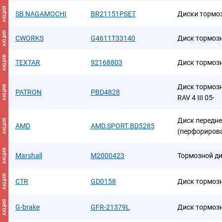
АКЦИЯ
SB NAGAMOCHI
BR21151PSET
Диски тормо
АКЦИЯ
CWORKS
G4611T33140
Диск тормоз
АКЦИЯ
TEXTAR
92168803
Диск тормоз
Диск тормозн
АКЦИЯ
PATRON
PBD4828
RAV 4 III 05-
Диск передне
АКЦИЯ
AMD
AMD.SPORT.BD5285
(перфориров
АКЦИЯ
Marshall
M2000423
Тормозной ди
АКЦИЯ
CTR
GD0158
Диск тормоз
АКЦИЯ
G-brake
GFR-21379L
Диск тормоз