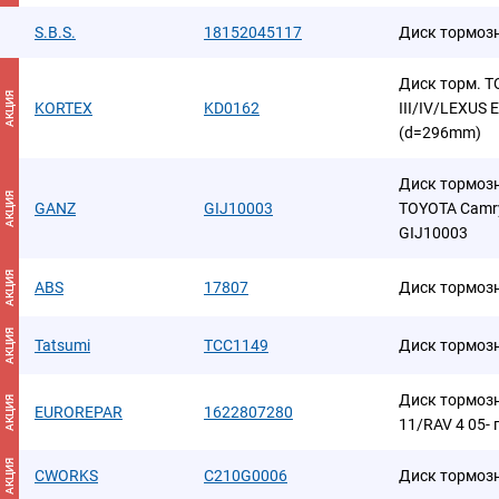
S.B.S.
18152045117
Диск тормоз
Диск торм. 
АКЦИЯ
KORTEX
KD0162
III/IV/LEXUS 
(d=296mm)
Диск тормозн
АКЦИЯ
GANZ
GIJ10003
TOYOTA Camry
GIJ10003
АКЦИЯ
ABS
17807
Диск тормоз
АКЦИЯ
Tatsumi
TCC1149
Диск тормоз
Диск тормозн
АКЦИЯ
EUROREPAR
1622807280
11/RAV 4 05- 
АКЦИЯ
CWORKS
C210G0006
Диск тормоз