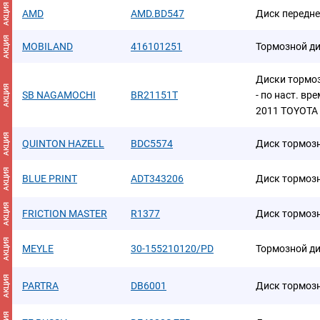
АКЦИЯ
AMD
AMD.BD547
Диск переднег
АКЦИЯ
MOBILAND
416101251
Тормозной д
Диски тормо
АКЦИЯ
SB NAGAMOCHI
BR21151T
- по наст. вр
2011 TOYOTA
АКЦИЯ
QUINTON HAZELL
BDC5574
Диск тормоз
АКЦИЯ
BLUE PRINT
ADT343206
Диск тормозно
АКЦИЯ
FRICTION MASTER
R1377
Диск тормозн
АКЦИЯ
MEYLE
30-155210120/PD
Тормозной д
АКЦИЯ
PARTRA
DB6001
Диск тормоз