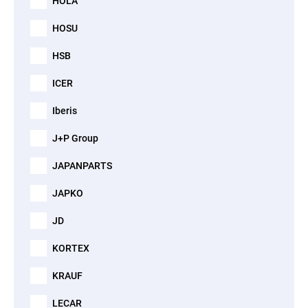
HOLA
HOSU
HSB
ICER
Iberis
J+P Group
JAPANPARTS
JAPKO
JD
KORTEX
KRAUF
LECAR