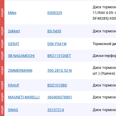
Диск тормозн
АКЦИЯ
Miles
K000329
11/RAV 4 05-
DF4828S) K0
АКЦИЯ
Zekkert
BS-5430
Диск тормоз
АКЦИЯ
GERAT
DSK-F041W
Тормозной д
АКЦИЯ
SB NAGAMOCHI
BR21151DSET
Диски перфо
Диск тормозн
АКЦИЯ
ZIMMERMANN
590.2810.52-N
шт.) (Уценка)
АКЦИЯ
KRAUF
BDZ1010BD
Диск тормоз
АКЦИЯ
MAGNETI MARELLI
360406078801
Диск тормоз
АКЦИЯ
SWAG
33107214
Диск тормоз