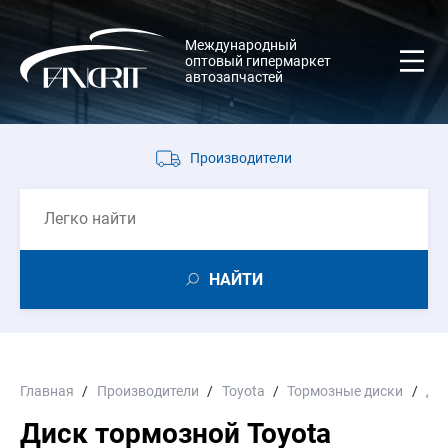
Международный
оптовый гипермаркет
автозапчастей
Производители
НАЙТИ
Главная
Производители
Toyota
Тормозные диски
Ди
Диск тормозной Toyota