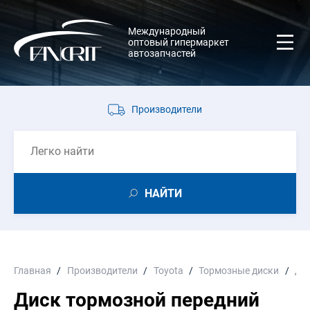
Международный
оптовый гипермаркет
автозапчастей
Производители
НАЙТИ
Главная
Производители
Toyota
Тормозные диски
Ди
Диск тормозной передний