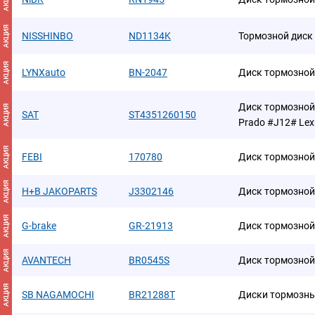
АКЦИЯ
NISSHINBO
ND1134K
Тормозной диск
АКЦИЯ
LYNXauto
BN-2047
Диск тормозной
Диск тормозной 
АКЦИЯ
SAT
ST4351260150
Prado #J12# Lex
АКЦИЯ
FEBI
170780
Диск тормозной
АКЦИЯ
H+B JAKOPARTS
J3302146
Диск тормозной
АКЦИЯ
G-brake
GR-21913
Диск тормозной
АКЦИЯ
AVANTECH
BR0545S
Диск тормозной
АКЦИЯ
SB NAGAMOCHI
BR21288T
Диски тормозн