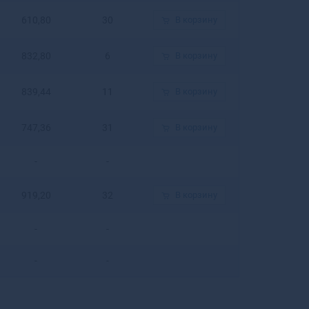
Белогорск
610,80
30
В корзину
Белозерск
Белокуриха
832,80
6
В корзину
Беломорск
Белорецк
839,44
Белореченск
11
В корзину
Белоусово
Белоярский
747,36
31
В корзину
Белый
Бердск
-
-
Березники
Березовский
919,20
32
В корзину
Березовский
Беслан
-
-
Бийск
Бикин
-
-
Билибино
Биробиджан
Бирск