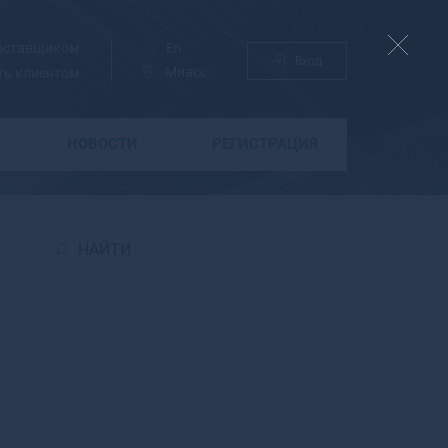
поставщиком
Ру
En
Вход
Миасс
ть клиентом
НОВОСТИ
РЕГИСТРАЦИЯ
Б
Бабаево
Бабушкин
НАЙТИ
Бавлы
Багратионовск
Байкальск
Баймак
Бакал
Баксан
Балабаново
Балаково