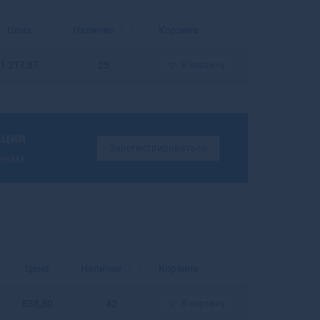
Балахна
Балашиха
Цена
Наличие
Корзина
Балашов
Балей
1 217,87
25
В корзину
Балтийск
Барабинск
Барнаул
Барыш
ации
Батайск
Зарегистрироваться
ценам
Бахчисарай
Бежецк
Белая Калитва
Белая Холуница
Белгород
Белебей
Белев
Цена
Наличие
Корзина
Белинский
Белово
838,80
42
В корзину
Белогорск