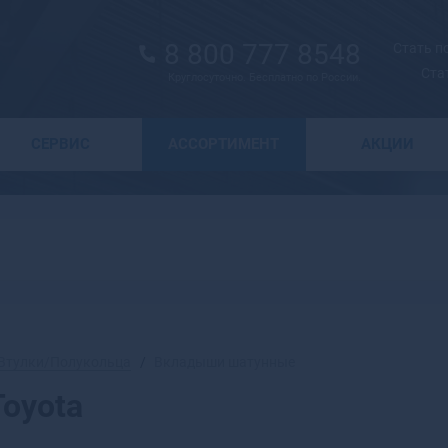
8 800 777 8548
Стать 
Ста
Круглосуточно. Бесплатно по России.
Выбор города
СЕРВИС
АССОРТИМЕНТ
АКЦИИ
А
Москва
Санкт-Петербург
Абаза
Курск
Абакан
Воронеж
Абдулино
Краснодар
Абинск
Новосибирск
Агидель
Астрахань
Агрыз
Волгоград
Адыгейск
Втулки/Полукольца
Вкладыши шатунные
Екатеринбург
Азнакаево
oyota
Ижевск
Азов
Казань
Ак-Довурак