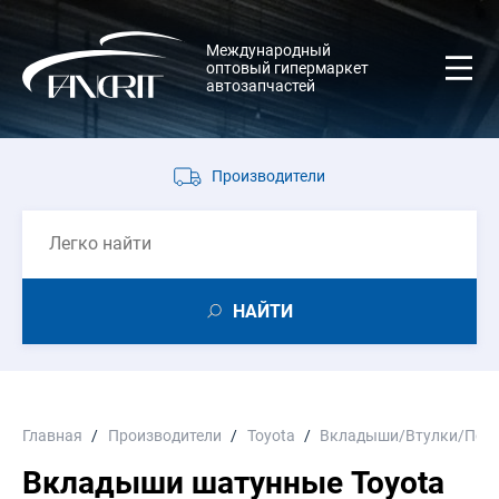
Международный
оптовый гипермаркет
автозапчастей
Производители
НАЙТИ
Главная
Производители
Toyota
Вкладыши/Втулки/Пол
Вкладыши шатунные Toyota