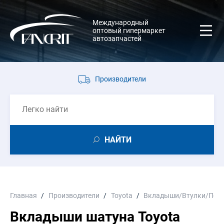
Международный
оптовый гипермаркет
автозапчастей
Производители
НАЙТИ
Главная
Производители
Toyota
Вкладыши/Втулки/Пол
Вкладыши шатуна Toyota