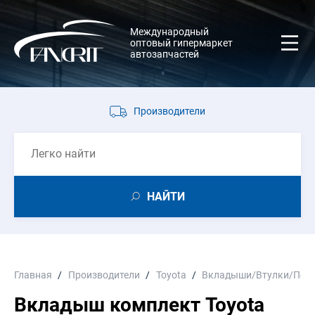
Международный
оптовый гипермаркет
автозапчастей
Производители
НАЙТИ
Главная
Производители
Toyota
Вкладыши/Втулки/Пол
Вкладыш комплект Toyota