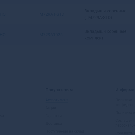
Ангарск
Вкладыши коренные
Андреаполь
IHO
M729A1-STD
(=M729A-STD)
Анжеро-Судженск
Анива
Вкладыши коренные
Апатиты
IHO
M729A1025
комплект
Апрелевка
Апшеронск
Арамиль
Аргун
Ардатов
Ардон
Арзамас
Покупателям
Информа
Аркадак
Армавир
Ассортимент
Политика
Армянск
конфиденц
Акции
Арсеньев
Политика 
во
Гарантии
Арск
Соглашени
Доставка
персональ
Артем
Поступления на склад
Сообщить 
Артемовск