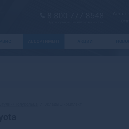
8 800 777 8548
Стать 
Ста
Круглосуточно. Бесплатно по России.
Выбор города
ЕРВИС
АССОРТИМЕНТ
АКЦИИ
НОВО
А
Москва
Санкт-Петербург
Абаза
Курск
Абакан
Воронеж
Абдулино
Краснодар
Абинск
Новосибирск
Агидель
Астрахань
Агрыз
Волгоград
Адыгейск
Втулки/Полукольца
Вкладыш комплект
Екатеринбург
Азнакаево
yota
Ижевск
Азов
Казань
Ак-Довурак