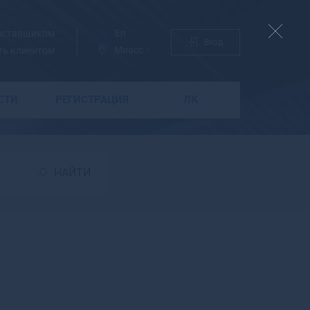
поставщиком
Ру
En
Вход
Миасс
ть клиентом
СТИ
РЕГИСТРАЦИЯ
ЛК
Б
Бабаево
Бабушкин
НАЙТИ
Бавлы
Багратионовск
Байкальск
Баймак
Бакал
Баксан
Балабаново
Балаково