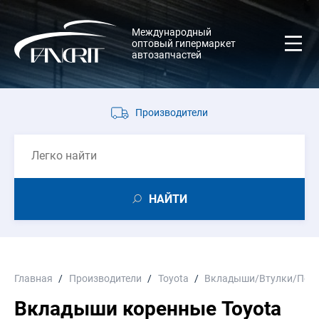
Международный
оптовый гипермаркет
автозапчастей
Производители
НАЙТИ
Главная
Производители
Toyota
Вкладыши/Втулки/Пол
Вкладыши коренные Toyota