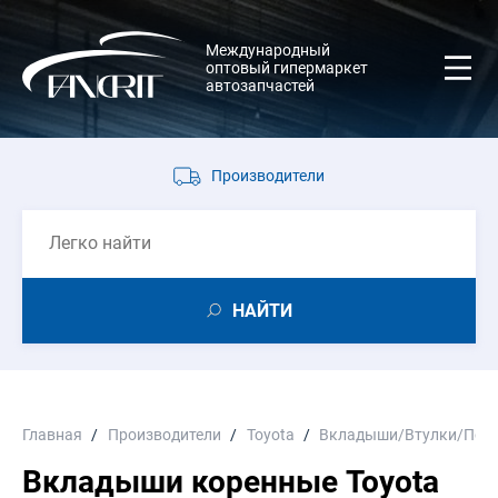
Международный
оптовый гипермаркет
автозапчастей
Производители
НАЙТИ
Главная
Производители
Toyota
Вкладыши/Втулки/Пол
Вкладыши коренные Toyota