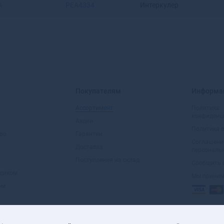
A
PEA4334
Интеркулер
Артемовский
Архангельск
Асбест
Асино
Астрахань
Аткарск
Ахтубинск
Покупателям
Информа
Ахтубинск-7
Ачинск
Ассортимент
Политика
конфиденц
Аша
Акции
Политика 
во
Гарантии
Соглашени
Доставка
персональ
Поступления на склад
Сообщить 
вщиком
Мы прини
ом