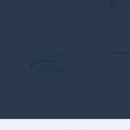
АКЦИЯ
AV
О компании
Контакты
О нас
Сотрудничест
8 (800) 777-85-48
Новости
info@favorit-parts.ru
Вакансии
Стать поста
Стать клиент