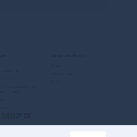
-
-
Бирюсинск
Бирюч
Благовещенск
Благовещенск
Благодарный
Бобров
Богданович
ция
Личный кабинет
Богородицк
Богородск
Вход
иальности
Боготол
Регистрация
возвратов
Богучар
Помощь
е об использовании
Бодайбо
ных данных
Бокситогорск
об ошибке
Болгар
маем
Бологое
Болотное
Болохово
Болхов