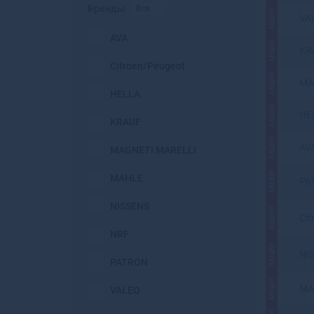
Бренды
Все
АКЦИЯ
VA
AVA
АКЦИЯ
KR
Citroen/Peugeot
АКЦИЯ
MA
HELLA
АКЦИЯ
HE
KRAUF
АКЦИЯ
AV
MAGNETI MARELLI
АКЦИЯ
MAHLE
PA
NISSENS
АКЦИЯ
Cit
NRF
АКЦИЯ
NI
PATRON
АКЦИЯ
MA
VALEO