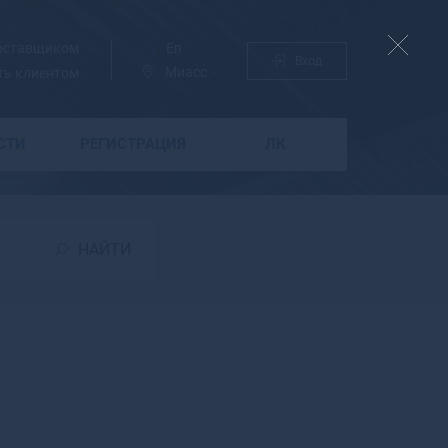
поставщиком
Ру
En
Вход
Миасс
ть клиентом
СТИ
РЕГИСТРАЦИЯ
ЛК
Б
Бабаево
Бабушкин
НАЙТИ
Бавлы
Багратионовск
Байкальск
Баймак
Бакал
Баксан
Балабаново
Балаково