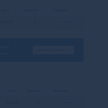
Балахна
Балашиха
Цена
Наличие
Корзина
Балашов
Балей
2 267,60
2
В корзину
Балтийск
Барабинск
Барнаул
Барыш
ации
Батайск
Зарегистрироваться
ценам
Бахчисарай
Бежецк
Белая Калитва
Белая Холуница
Белгород
Белебей
Белев
Цена
Наличие
Корзина
Белинский
Белово
7 810,44
24
В корзину
Белогорск