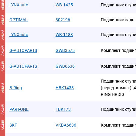
АКЦИЯ
LYNXauto
WB-1425
Подшипник ступи
АКЦИЯ
OPTIMAL
302196
Подшипник задне
АКЦИЯ
LYNXauto
WB-1183
Подшипник ступи
АКЦИЯ
G-AUTOPARTS
GWB3575
Комплект подшип
АКЦИЯ
G-AUTOPARTS
GWB6636
Комплект подшип
Подшипник ступиц
АКЦИЯ
B-Ring
HBK1438
(перед. компл.) [
RING HRDIG
АКЦИЯ
PART-ONE
1BK173
Подшипник ступ
АКЦИЯ
SKF
VKBA6636
Комплект подшип