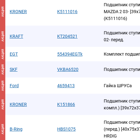
Подшипник ступи
АКЦИЯ
KRONER
K5111016
MAZDA 2 03- [39x
(K5111016)
Подшипник ступ
АКЦИЯ
KRAFT
KT204521
02- перед.
АКЦИЯ
EGT
554394EGTk
Комплект подшип
АКЦИЯ
SKF
VKBA6520
Подшипник ступ
АКЦИЯ
Ford
4659413
Гайка ШРУСа
Подшипник ступиц
АКЦИЯ
KRONER
K151866
компл.) [39x72x3
Подшипник ступиц
АКЦИЯ
B-Ring
HBS1075
(перед.) [40x75x3
HRDIG