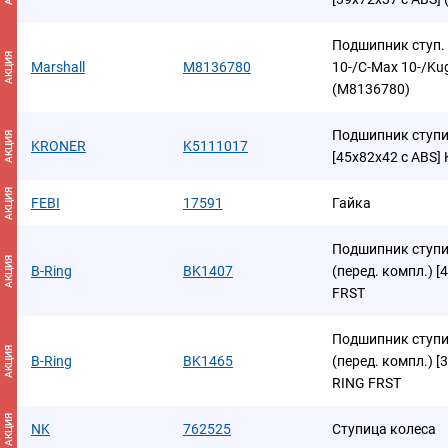
Подшипник ступ. к
АКЦИЯ
Marshall
M8136780
10-/C-Max 10-/Kuga
(M8136780)
Подшипник ступиц
АКЦИЯ
KRONER
K5111017
[45x82x42 с ABS]
АКЦИЯ
FEBI
17591
Гайка
Подшипник ступиц
АКЦИЯ
B-Ring
BK1407
(перед. компл.) [
FRST
Подшипник ступиц
АКЦИЯ
B-Ring
BK1465
(перед. компл.) [
RING FRST
АКЦИЯ
NK
762525
Ступица колеса