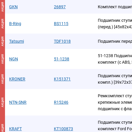
АКЦИЯ
GKN
26897
Комплект подшип
Подшипник ступиц
АКЦИЯ
B-Ring
BS1115
(перед.) [45x82x4
АКЦИЯ
Tatsumi
TDF1018
Подшипник перед
51-1238 Подшипн
АКЦИЯ
NGN
51-1238
комплект (с ABS,
Подшипник ступиц
АКЦИЯ
KRONER
K151371
компл.) [39x72x3
Ремкомплект сту
АКЦИЯ
NTN-SNR
R15246
крепежные элем
подшипник с фл
Подшипник ступи
АКЦИЯ
KRAFT
KT100873
комплект Ford Foc