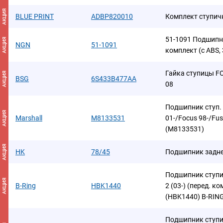
АКЦИЯ
BLUE PRINT
ADBP820010
Комплект ступич
51-1091 Подшипн
АКЦИЯ
NGN
51-1091
комплект (с ABS,
Гайка ступицы FO
АКЦИЯ
BSG
6S433B477AA
08
Подшипник ступ. к
АКЦИЯ
Marshall
M8133531
01-/Focus 98-/Fus
(M8133531)
АКЦИЯ
HK
78/45
Подшипник задне
Подшипник ступи
АКЦИЯ
B-Ring
HBK1440
2 (03-) (перед. ко
(HBK1440) B-RIN
Подшипник ступиц