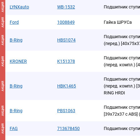
АКЦИЯ
LYNXauto
WB-1532
Подшипник ступи
АКЦИЯ
Ford
1008849
Гайка ШРУСа
Подшипник ступиц
АКЦИЯ
B-Ring
HBS1074
(перед.) [40x75x
Подшипник ступиц
АКЦИЯ
KRONER
K151378
(перед. компл.) 
Подшипник ступиц
АКЦИЯ
B-Ring
HBK1465
(перед. компл.) [
RING HRDI
Подшипник ступиц
АКЦИЯ
B-Ring
PBS1063
[39x72x37 с ABS]
АКЦИЯ
FAG
713678450
Подшипник ступ