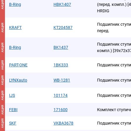
АКЦИЯ
B-Ring
HBK1407
(перед. компл.) 
HRDIG
Подшипник ступ
АКЦИЯ
KRAFT
KT204587
перед.
Подшипник ступиц
АКЦИЯ
B-Ring
BK1437
компл.) [39x72x3
АКЦИЯ
PART-ONE
1BK333
Подшипник ступ
АКЦИЯ
LYNXauto
WB-1281
Подшипник ступи
АКЦИЯ
IJS
101174
Подшипник ступ
АКЦИЯ
FEBI
171600
Комплект ступич
АКЦИЯ
SKF
VKBA3678
Подшипник ступ