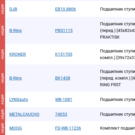
АКЦИЯ
DJB
EB10.8806
Подшипник ступи
Подшипник ступиц
АКЦИЯ
B-Ring
PBS1115
(перед.) [45x82x4
PRAKTISK
Подшипник ступиц
АКЦИЯ
KRONER
K151705
компл.) [39x72x3
Подшипник ступиц
АКЦИЯ
B-Ring
BK1438
(перед. компл.) [
RING FRST
АКЦИЯ
LYNXauto
WB-1081
Подшипник ступ
АКЦИЯ
METALCAUCHO
74053
Подшипник ступ
АКЦИЯ
MOOG
FD-WB-11236
Комплект подшип