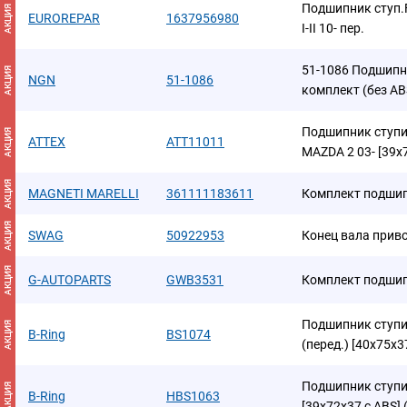
Подшипник ступ.
АКЦИЯ
EUROREPAR
1637956980
I-II 10- пер.
51-1086 Подшипн
АКЦИЯ
NGN
51-1086
комплект (без AB
Подшипник ступиц
АКЦИЯ
ATTEX
ATT11011
MAZDA 2 03- [39x
АКЦИЯ
MAGNETI MARELLI
361111183611
Комплект подшип
АКЦИЯ
SWAG
50922953
Конец вала прив
АКЦИЯ
G-AUTOPARTS
GWB3531
Комплект подшип
Подшипник ступиц
АКЦИЯ
B-Ring
BS1074
(перед.) [40x75x3
Подшипник ступиц
АКЦИЯ
B-Ring
HBS1063
[39x72x37 с ABS]