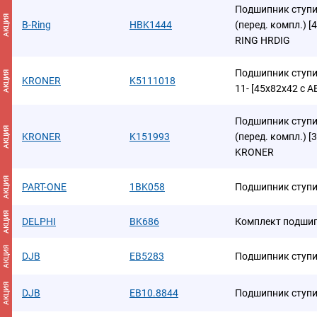
Подшипник ступиц
АКЦИЯ
B-Ring
HBK1444
(перед. компл.) [
RING HRDIG
Подшипник ступиц
АКЦИЯ
KRONER
K5111018
11- [45x82x42 с 
Подшипник ступиц
АКЦИЯ
KRONER
K151993
(перед. компл.) [
KRONER
АКЦИЯ
PART-ONE
1BK058
Подшипник ступ
АКЦИЯ
DELPHI
BK686
Комплект подшип
АКЦИЯ
DJB
EB5283
Подшипник ступи
АКЦИЯ
DJB
EB10.8844
Подшипник ступи