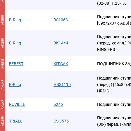
(02-08) 1.25-1.6
Подшипник ступиц
АКЦИЯ
B-Ring
BS1063
[39x72x37 с ABS]
Подшипник ступиц
АКЦИЯ
B-Ring
BK1444
(перед. компл.) [
RING FRST
АКЦИЯ
FEBEST
KIT-CAK
ПОДШИПНИК ЗА
Подшипник ступиц
АКЦИЯ
B-Ring
HBS1115
(перед.) [45x82x4
HRDIG
АКЦИЯ
RUVILLE
5246
Подшипник ступ
Подшипник ступиц
АКЦИЯ
TRIALLI
CS 3575
(00-) перед. (кмп