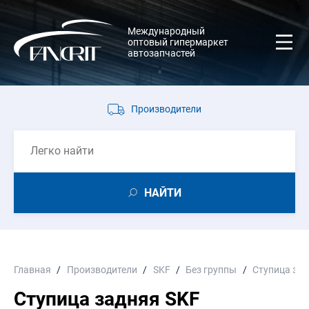
Международный
оптовый гипермаркет
автозапчастей
Производители
НАЙТИ
Главная
Производители
SKF
Без группы
Ступица за
Ступица задняя SKF