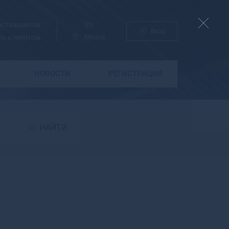
поставщиком
Ру
En
Вход
Миасс
ть клиентом
НОВОСТИ
РЕГИСТРАЦИЯ
Б
Бабаево
Бабушкин
НАЙТИ
Бавлы
Багратионовск
Байкальск
Баймак
Бакал
Баксан
Балабаново
Балаково