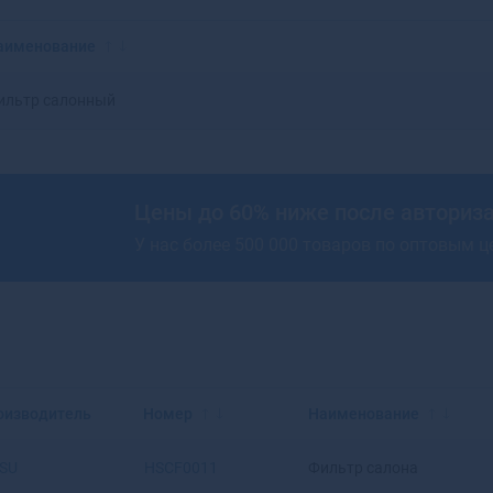
Красноярск
Аксай
Нижний Новгород
Алагир
аименование
Омск
Алапаевск
Оренбург
Алатырь
ильтр салонный
Пенза
Алдан
Пермь
Алейск
Ростов-на-Дону
Александров
Рязань
Александровск
Цены до 60% ниже после авториз
Самара
Александровск-
У нас более 500 000 товаров по оптовым 
Саратов
Сахалинский
Ставрополь
Алексеевка
Тюмень
Алексин
Уфа
Алзамай
Челябинск
Алупка
Ярославль
Алушта
Альметьевск
оизводитель
Номер
Наименование
Амурск
Анадырь
SU
HSCF0011
Фильтр салона
Анапа