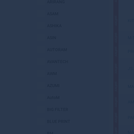
ARIRANG
ASAM
АКЦИЯ
KI
ASHIKA
АКЦИЯ
ASIN
M-
АКЦИЯ
AUTORAM
PR
AVANTECH
АКЦИЯ
JS 
AWM
АКЦИЯ
AZUMI
MA
AutoM
АКЦИЯ
AM
BIG FILTER
АКЦИЯ
PA
BLUE PRINT
АКЦИЯ
MA
BM