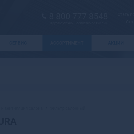
8 800 777 8548
Стать 
Ста
Круглосуточно. Бесплатно по России.
Выбор города
СЕРВИС
АССОРТИМЕНТ
АКЦИИ
А
Москва
Санкт-Петербург
Абаза
Курск
Абакан
Воронеж
Абдулино
Краснодар
Абинск
Новосибирск
Агидель
Астрахань
Агрыз
Волгоград
Адыгейск
 и вентиляция салона
Фильтр салонный
Екатеринбург
Азнакаево
KURA
Ижевск
Азов
Казань
Ак-Довурак