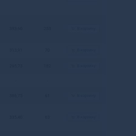
Горняк
Городец
Городище
393,60
253
В корзину
Городовиковск
Городской округ
Черноголовка
313,91
70
В корзину
Гороховец
Горячий Ключ
Грайворон
295,73
182
В корзину
Гремячинск
Грозный
-
-
Грязи
Грязовец
386,75
61
В корзину
Губаха
Губкин
Губкинский
335,40
63
В корзину
Гудермес
Гуково