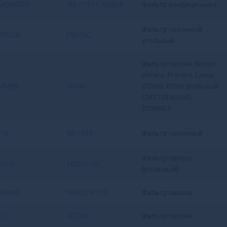
Волжский
MOMOTO
SM-27277-4M425
Фильтр кондиционера
Вологда
Володарск
Фильтр салонный
RTECH
FS073C
Волоколамск
угольный
Волосово
Фильтр салона Nissan
Волхов
Almera, Primera, Lexus
Волчанск
MMER
19340
GS300, IS200 угольный
Вольск
(Z8713930100)
Вольск-18
ZOMMER
Воркута
Воронеж
FIX
SS-1035
Фильтр салонный
Воронеж-45
Ворсма
Фильтр салона
Воскресенск
tsumi
TBD1018C
[угольный]
Воткинск
Всеволожск
IRANG
ARG32-4753
Фильтр салона
Вуктыл
Выборг
KO
AC206
Фильтр салона
Выкса