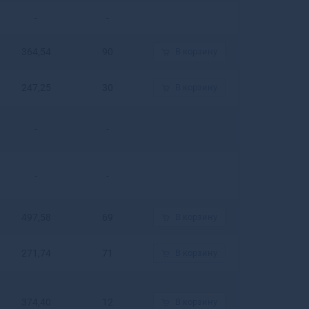
Белогорск
-
-
Белозерск
Белокуриха
364,54
90
В корзину
Беломорск
Белорецк
247,25
30
В корзину
Белореченск
Белоусово
Белоярский
-
-
Белый
Бердск
Березники
-
-
Березовский
Березовский
497,58
69
В корзину
Беслан
Бийск
271,74
71
В корзину
Бикин
Билибино
Биробиджан
374,40
12
В корзину
Бирск