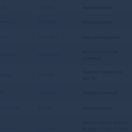
Ангарск
LEO
698734
Фильтр салона
Андреаполь
Анжеро-Судженск
KAYAMA
FC402NY
Фильтр салона
Анива
Апатиты
IWA
20-01-211
Фильтр воздушный
Апрелевка
Апшеронск
Фильтр салонный
Арамиль
ANCECAR
FCR21V027
угольный
Аргун
Ардатов
Комплект фильтров
Ардон
NXauto
LK-3054
для ТО
Арзамас
Аркадак
NZ
GIR03250
Фильтр салонный
Армавир
Армянск
EEN FILTER
IF0382
Фильтр салона
Арсеньев
Арск
Фильтр салона NISSAN
Артем
ROREPAR
E146141
ALMERA 03/00-/X-TRAIL
Артемовск