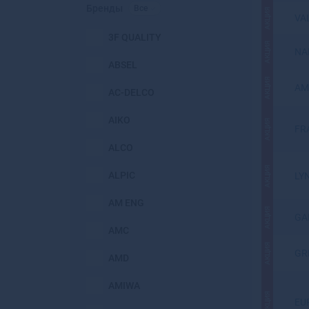
Бренды
Все
АКЦИЯ
VA
3F QUALITY
АКЦИЯ
NA
ABSEL
АКЦИЯ
AM
AC-DELCO
AIKO
АКЦИЯ
FR
ALCO
АКЦИЯ
ALPIC
LY
AM ENG
АКЦИЯ
GA
AMC
АКЦИЯ
GR
AMD
AMIWA
АКЦИЯ
EU