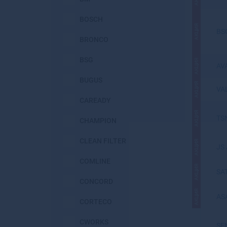
BOSCH
АКЦИЯ
BS
BRONCO
BSG
АКЦИЯ
AV
BUGUS
АКЦИЯ
VA
CAREADY
АКЦИЯ
TS
CHAMPION
CLEAN FILTER
АКЦИЯ
JS 
COMLINE
АКЦИЯ
SA
CONCORD
АКЦИЯ
AS
CORTECO
CWORKS
SE