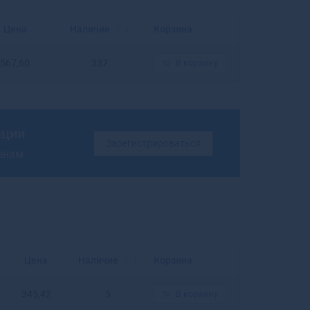
Балахна
Балашиха
Цена
Наличие
Корзина
Балашов
Балей
567,60
337
В корзину
Балтийск
Барабинск
Барнаул
Барыш
ации
Батайск
Зарегистрироваться
ценам
Бахчисарай
Бежецк
Белая Калитва
Белая Холуница
Белгород
Белебей
Белев
Цена
Наличие
Корзина
Белинский
Белово
345,42
5
В корзину
Белогорск