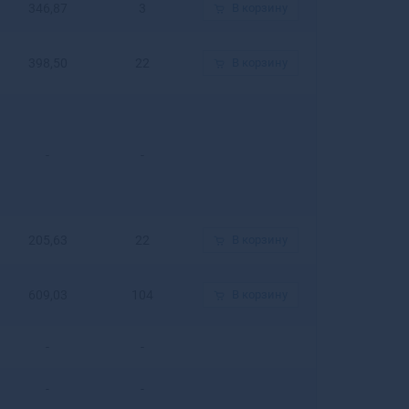
Гулькевичи
346,87
3
В корзину
Гурьевск
Гурьевск
398,50
22
В корзину
Гусев
Гусиноозерск
Гусь-
Хрустальный
-
-
205,63
22
В корзину
609,03
104
В корзину
-
-
-
-