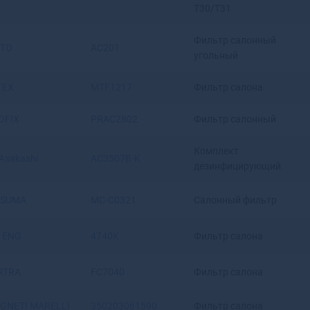
T30/T31
Артемовский
Архангельск
Фильтр салонный
TTO
AC201
Асбест
угольный
Асино
Астрахань
TEX
MTF1217
Фильтр салона
Аткарск
Ахтубинск
OFIX
PRAC2802
Фильтр салонный
Ахтубинск-7
Ачинск
Комплект
Asakashi
AC3507B-K
Аша
дезинфицирующий
SUMA
MC-C0321
Салонный фильтр
 ENG
4740K
Фильтр салона
RTRA
FC7040
Фильтр салона
GNETI MARELLI
350203061590
Фильтр салона