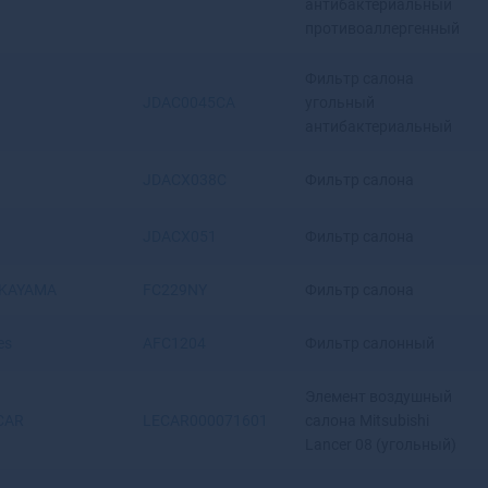
антибактериальный
Верхняя Салда
противоаллергенный
Верхняя Тура
Верхотурье
Фильтр салона
JDAC0045CA
угольный
Верхоянск
антибактериальный
Весьегонск
Ветлуга
JDACX038C
Фильтр салона
Видное
Вилюйск
Вилючинск
JDACX051
Фильтр салона
Вихоревка
Вичуга
KAYAMA
FC229NY
Фильтр салона
Владивосток
Владикавказ
es
AFC1204
Фильтр салонный
Владимир
Волгоград
Элемент воздушный
Волгодонск
CAR
LECAR000071601
салона Mitsubishi
Волгореченск
Lancer 08 (угольный)
Волжск