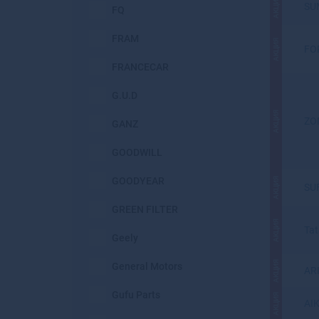
АКЦИЯ
SU
FQ
FRAM
АКЦИЯ
FO
FRANCECAR
G.U.D
АКЦИЯ
ZO
GANZ
GOODWILL
GOODYEAR
АКЦИЯ
SU
GREEN FILTER
АКЦИЯ
Ta
Geely
АКЦИЯ
General Motors
AR
Gufu Parts
АКЦИЯ
AI