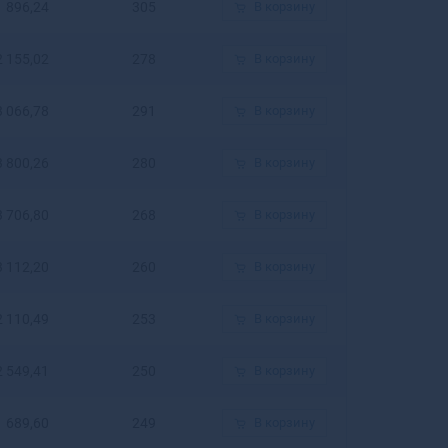
1 896,24
305
В корзину
Белогорск
Белозерск
2 155,02
278
В корзину
Белокуриха
Беломорск
Белорецк
3 066,78
291
В корзину
Белореченск
Белоусово
3 800,26
280
В корзину
Белоярский
Белый
3 706,80
268
В корзину
Бердск
Березники
3 112,20
260
В корзину
Березовский
Березовский
2 110,49
253
В корзину
Беслан
Бийск
2 549,41
250
В корзину
Бикин
Билибино
Биробиджан
1 689,60
249
В корзину
Бирск