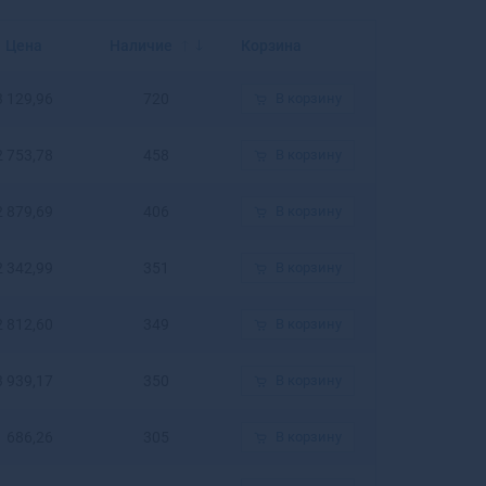
Балахна
Балашиха
Цена
Наличие
Корзина
Балашов
Балей
3 129,96
720
В корзину
Балтийск
Барабинск
2 753,78
458
В корзину
Барнаул
Барыш
2 879,69
406
В корзину
Батайск
Бахчисарай
Бежецк
2 342,99
351
В корзину
Белая Калитва
Белая Холуница
2 812,60
349
В корзину
Белгород
Белебей
3 939,17
350
В корзину
Белев
Белинский
1 686,26
305
В корзину
Белово
Белогорск