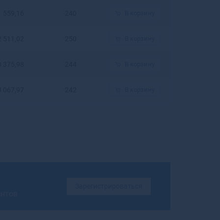
Бирюсинск
1 559,16
240
В корзину
Бирюч
Благовещенск
2 511,02
250
В корзину
Благовещенск
Благодарный
3 375,98
244
В корзину
Бобров
Богданович
3 067,97
242
В корзину
Богородицк
Богородск
Боготол
Богучар
Бодайбо
Бокситогорск
Болгар
Бологое
Зарегистрироваться
Болотное
ентов
Болохово
Болхов