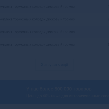
Артемовский
омплект тормозных колодок дисковый тормоз
Архангельск
Асбест
омплект тормозных колодок дисковый тормоз
Асино
Астрахань
омплект тормозных колодок дисковый тормоз
Аткарск
Ахтубинск
омплект тормозных колодок дисковый тормоз
Ахтубинск-7
Ачинск
Аша
Загрузить ещё
У нас более 500 000 товаров
Цены до 60% ниже для авторизованных кли