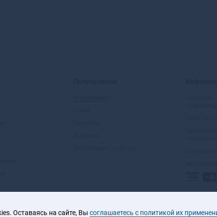
Покупателям
Информа
Ассортимент
Политика
конфиденц
Акции
Политика 
во
Гарантии
Соглашени
Доставка
персональ
Поступления на склад
Сообщить 
вщиком
Мы прини
ом
es. Оставаясь на сайте, Вы
соглашаетесь с политикой их применен