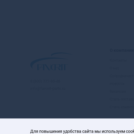
О компании
Контакты
О нас
Сотрудничест
8 (800) 777-85-48
Новости
info@favorit-parts.ru
Вакансии
Стать поста
Стать клиент
Для повышения удобства сайта мы используем cooki