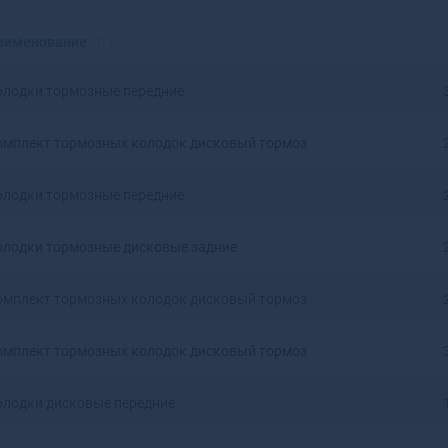
Красноярск
Аксай
Нижний Новгород
Алагир
аименование
Омск
Алапаевск
Оренбург
Алатырь
олодки тормозные передние
Пенза
Алдан
Пермь
Алейск
омплект тормозных колодок дисковый тормоз
Ростов-на-Дону
Александров
Рязань
Александровск
олодки тормозные передние
Самара
Александровск-
Саратов
Сахалинский
Ставрополь
Алексеевка
олодки тормозные дисковые задние
Тюмень
Алексин
Уфа
Алзамай
омплект тормозных колодок дисковый тормоз
Челябинск
Алупка
Ярославль
Алушта
омплект тормозных колодок дисковый тормоз
Альметьевск
Амурск
олодки дисковые передние
Анадырь
Анапа