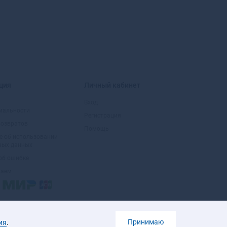
Большой Камень
Бор
Борзя
Борисоглебск
Боровичи
Боровск
Боровск-1
ция
Личный кабинет
Бородино
Братск
Вход
иальности
Бронницы
Регистрация
возвратов
Брянск
Помощь
Бугульма
е об использовании
ных данных
Бугуруслан
об ошибке
Буденновск
маем
Бузулук
Буинск
Буй
Буйнакск
Бутурлиновка
Принимаю
ия
.