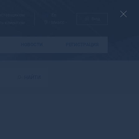
поставщиком
Ру
En
Вход
Миасс
ть клиентом
НОВОСТИ
РЕГИСТРАЦИЯ
Б
Бабаево
Бабушкин
НАЙТИ
Бавлы
Багратионовск
Байкальск
Баймак
Бакал
Баксан
Балабаново
Балаково