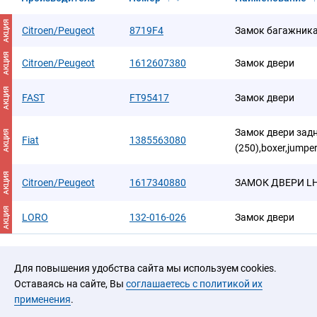
АКЦИЯ
Citroen/Peugeot
8719F4
Замок багажник
АКЦИЯ
Citroen/Peugeot
1612607380
Замок двери
АКЦИЯ
FAST
FT95417
Замок двери
Замок двери задн
АКЦИЯ
Fiat
1385563080
(250),boxer,jump
АКЦИЯ
Citroen/Peugeot
1617340880
ЗАМОК ДВЕРИ L
АКЦИЯ
LORO
132-016-026
Замок двери
Для повышения удобства сайта мы используем cookies.
Оставаясь на сайте, Вы
соглашаетесь с политикой их
применения
.