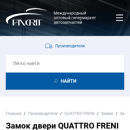
Международный
оптовый гипермаркет
автозапчастей
Производители
НАЙТИ
Главная
Производители
QUATTRO FRENI
Замки
Замо
Замок двери QUATTRO FRENI