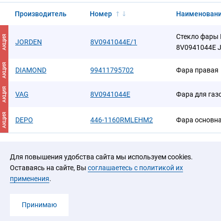
Производитель
Номер
Наименован
Стекло фары 
АКЦИЯ
JORDEN
8V0941044E/1
8V0941044E J
АКЦИЯ
DIAMOND
99411795702
Фара правая
АКЦИЯ
VAG
8V0941044E
Фара для га
АКЦИЯ
DEPO
446-1160RMLEHM2
Фара основна
Для повышения удобства сайта мы используем cookies.
Оставаясь на сайте, Вы
соглашаетесь с политикой их
применения
.
2026 © ООО «ЮРАЛ»
Принимаю