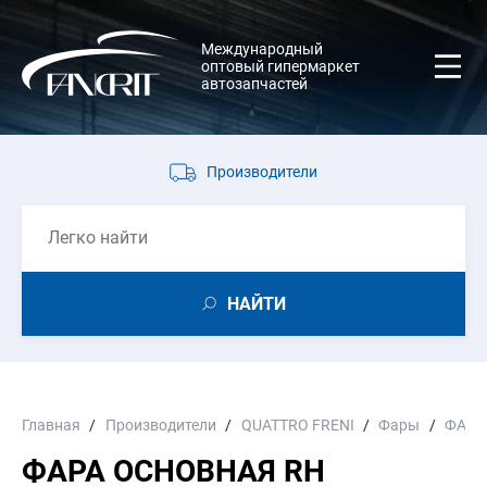
Международный
оптовый гипермаркет
автозапчастей
Производители
НАЙТИ
Главная
Производители
QUATTRO FRENI
Фары
ФАРА
ФАРА ОСНОВНАЯ RH