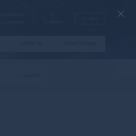
поставщиком
Ру
En
Вход
Миасс
ть клиентом
НОВОСТИ
РЕГИСТРАЦИЯ
Б
Бабаево
Бабушкин
НАЙТИ
Бавлы
Багратионовск
Байкальск
Баймак
Бакал
Баксан
Балабаново
Балаково