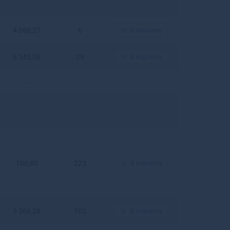
Гулькевичи
Гурьевск
Гурьевск
4 088,27
6
В корзину
Гусев
Гусиноозерск
6 345,08
29
В корзину
Гусь-
Хрустальный
-
-
-
-
106,80
223
В корзину
3 366,28
102
В корзину