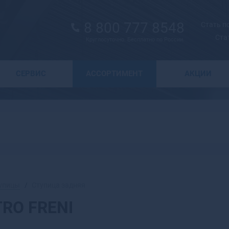
8 800 777 8548
Стать 
Ста
Круглосуточно. Бесплатно по России.
Выбор города
СЕРВИС
АССОРТИМЕНТ
АКЦИИ
А
Москва
Санкт-Петербург
Абаза
Курск
Абакан
Воронеж
Абдулино
Краснодар
Абинск
Новосибирск
Агидель
Астрахань
Агрыз
Волгоград
Адыгейск
упицы
Ступица задняя
Екатеринбург
Азнакаево
TRO FRENI
Ижевск
Азов
Казань
Ак-Довурак