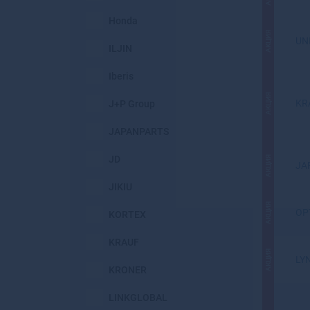
Honda
АКЦИЯ
UN
ILJIN
Iberis
АКЦИЯ
KR
J+P Group
JAPANPARTS
JD
АКЦИЯ
JA
JIKIU
АКЦИЯ
OP
KORTEX
KRAUF
АКЦИЯ
LY
KRONER
LINKGLOBAL