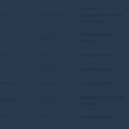
Артемовский
Ступица с
Архангельск
RTEX
KHB4380STD
подшипником HONDA
Асбест
CR-V 07- зад.
Асино
Астрахань
Ступица заднего
EI
RU95ST2
Аткарск
колеса
Ахтубинск
Ахтубинск-7
FIX
SN1106
Ступица колеса
Ачинск
Аша
M
WB1077A
Ступица в сборе
WIPARTS
AW2220386
Ступица задняя
Комплект подшипника
NTPARTS
Z22123
ступицы
ARKE
159-738
Ступица задняя