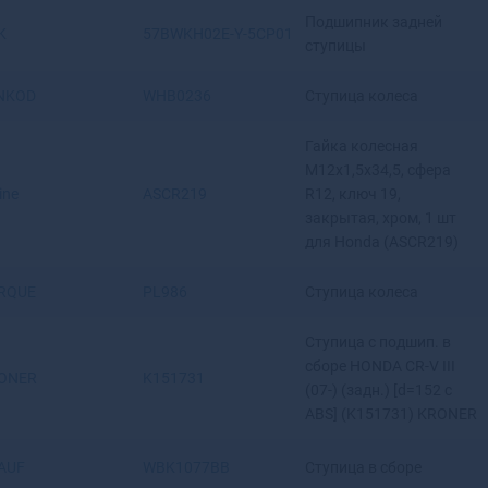
Ангарск
Подшипник задней
K
57BWKH02E-Y-5CP01
Андреаполь
ступицы
Анжеро-Судженск
Анива
NKOD
WHB0236
Ступица колеса
Апатиты
Апрелевка
Гайка колесная
M12x1,5x34,5, сфера
Апшеронск
line
ASCR219
R12, ключ 19,
Арамиль
закрытая, хром, 1 шт
Аргун
для Honda (ASCR219)
Ардатов
Ардон
RQUE
PL986
Ступица колеса
Арзамас
Аркадак
Ступица с подшип. в
Армавир
сборе HONDA CR-V III
ONER
K151731
Армянск
(07-) (задн.) [d=152 с
Арсеньев
ABS] (K151731) KRONER
Арск
Артем
AUF
WBK1077BB
Ступица в сборе
Артемовск