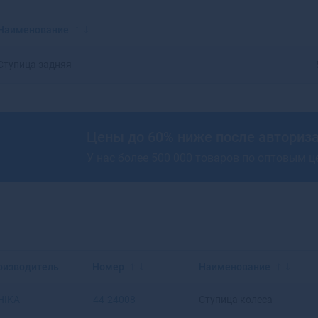
Красноярск
Аксай
Нижний Новгород
Алагир
Наименование
Омск
Алапаевск
Оренбург
Алатырь
Ступица задняя
Пенза
Алдан
Пермь
Алейск
Ростов-на-Дону
Александров
Рязань
Александровск
Цены до 60% ниже после авториз
Самара
Александровск-
У нас более 500 000 товаров по оптовым 
Саратов
Сахалинский
Ставрополь
Алексеевка
Тюмень
Алексин
Уфа
Алзамай
Челябинск
Алупка
Ярославль
Алушта
Альметьевск
оизводитель
Номер
Наименование
Амурск
Анадырь
HIKA
44-24008
Ступица колеса
Анапа