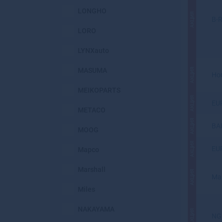
LONGHO
АКЦИЯ
B-R
LORO
LYNXauto
MASUMA
АКЦИЯ
Ho
MEIKOPARTS
АКЦИЯ
EU
METACO
АКЦИЯ
BA
MOOG
АКЦИЯ
EU
Mapco
Marshall
АКЦИЯ
Ma
Miles
NAKAYAMA
АКЦИЯ
NG