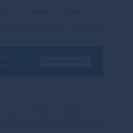
Балахна
Балашиха
Цена
Наличие
Корзина
Балашов
Балей
5 314,59
71
В корзину
Балтийск
Барабинск
Барнаул
Барыш
ации
Батайск
Зарегистрироваться
ценам
Бахчисарай
Бежецк
Белая Калитва
Белая Холуница
Белгород
Белебей
Белев
Цена
Наличие
Корзина
Белинский
Белово
-
-
Белогорск