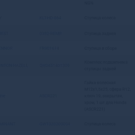
Волжский
NGN
Вологда
Володарск
Y
KLT-HD-064
Ступица колеса
Волоколамск
Волосово
BEST
0382-REMR
Ступица задняя
Волхов
Волчанск
ENNOR
FR901614
Ступица в сборе
Вольск
Вольск-18
Комплек подшипника
INTON HAZELL
QH3451401309
Воркута
ступицы задней
Воронеж
Воронеж-45
Гайка колесная
Ворсма
M12x1,5x25, сфера R12,
line
ASCR221
ключ 19, закрытая,
Воскресенск
хром, 1 шт для Honda
Воткинск
(ASCR221)
Всеволожск
Вуктыл
MINANT
GW1020200004
Ступица колеса
Выборг
Выкса