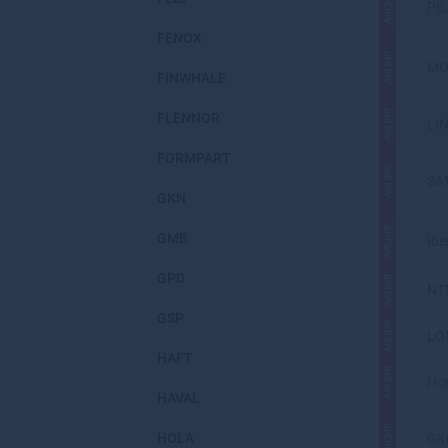
АКЦИЯ
PI
FENOX
АКЦИЯ
MO
FINWHALE
АКЦИЯ
FLENNOR
LI
FORMPART
АКЦИЯ
SA
GKN
АКЦИЯ
GMB
Ibe
GPD
АКЦИЯ
NT
GSP
АКЦИЯ
LO
HAFT
АКЦИЯ
Ho
HAVAL
АКЦИЯ
HOLA
GK