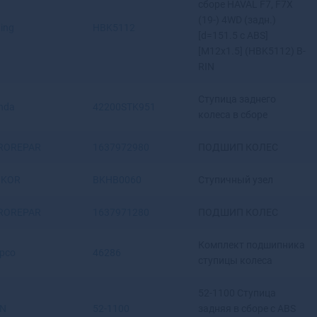
сборе HAVAL F7, F7X
Верхняя Салда
(19-) 4WD (задн.)
ing
HBK5112
Верхняя Тура
[d=151.5 c ABS]
Верхотурье
[M12x1.5] (HBK5112) B-
RIN
Верхоянск
Весьегонск
Ступица заднего
Ветлуга
nda
42200STK951
колеса в сборе
Видное
Вилюйск
ROREPAR
1637972980
ПОДШИП КОЛЕС
Вилючинск
Вихоревка
IKOR
BKHB0060
Ступичный узел
Вичуга
Владивосток
ROREPAR
1637971280
ПОДШИП КОЛЕС
Владикавказ
Владимир
Комплект подшипника
pco
46286
Волгоград
ступицы колеса
Волгодонск
Волгореченск
52-1100 Ступица
Волжск
N
52-1100
задняя в сборе с ABS