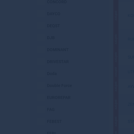
CONCORD
АКЦИЯ
DAYCO
KO
DEQST
АКЦИЯ
DJB
RU
DOMINANT
АКЦИЯ
SU
DRIVESTAR
АКЦИЯ
UT
Doda
АКЦИЯ
Double Force
AY
EUROREPAR
АКЦИЯ
ZE
FAG
АКЦИЯ
FEBEST
ST
FEBI