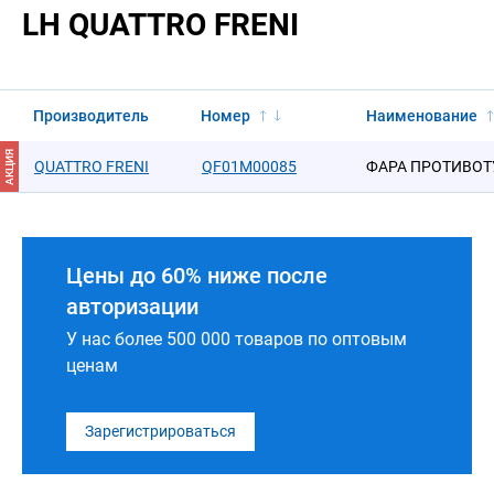
LH QUATTRO FRENI
Производитель
Номер
Наименование
АКЦИЯ
QUATTRO FRENI
QF01M00085
ФАРА ПРОТИВОТ
Цены до 60% ниже после
авторизации
У нас более 500 000 товаров по оптовым
ценам
Зарегистрироваться