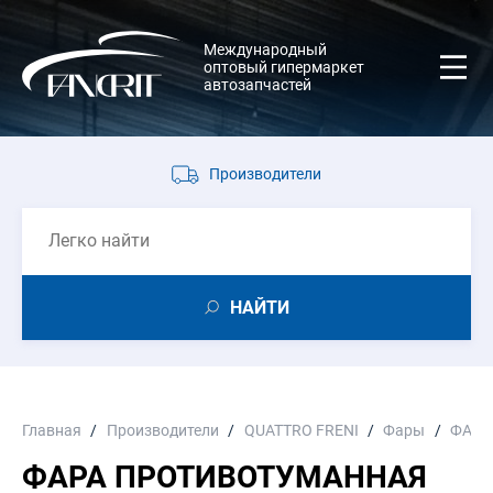
Международный
оптовый гипермаркет
автозапчастей
Производители
НАЙТИ
Главная
Производители
QUATTRO FRENI
Фары
ФАРА
ФАРА ПРОТИВОТУМАННАЯ