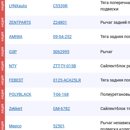
Тяга поперечн
АКЦИЯ
LYNXauto
C5539R
подвески
АКЦИЯ
ZENTPARTS
Z24801
Рычаг задней п
АКЦИЯ
AMIWA
09-04-252
Тяга задняя п
АКЦИЯ
GSP
S062995
Рычаг
АКЦИЯ
NTY
ZTT-TY-015B
Сайлентблок р
АКЦИЯ
FEBEST
0125-ACA25LR
Тяга задняя п
АКЦИЯ
POLYBLACK
T-06-168
Полиуретановы
АКЦИЯ
Zekkert
GM-6782
Сайлентблок т
Рычаг независ
АКЦИЯ
Mapco
52501
подвеска коле