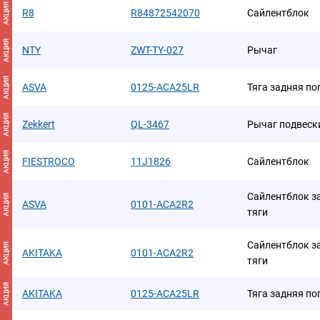
АКЦИЯ
R8
R84872542070
Сайлентблок
АКЦИЯ
NTY
ZWT-TY-027
Рычаг
АКЦИЯ
ASVA
0125-ACA25LR
Тяга задняя п
АКЦИЯ
Zekkert
QL-3467
Рычаг подвеск
АКЦИЯ
FIESTROCO
11J1826
Сайлентблок
Сайлентблок з
АКЦИЯ
ASVA
0101-ACA2R2
тяги
Сайлентблок з
АКЦИЯ
AKITAKA
0101-ACA2R2
тяги
АКЦИЯ
AKITAKA
0125-ACA25LR
Тяга задняя п