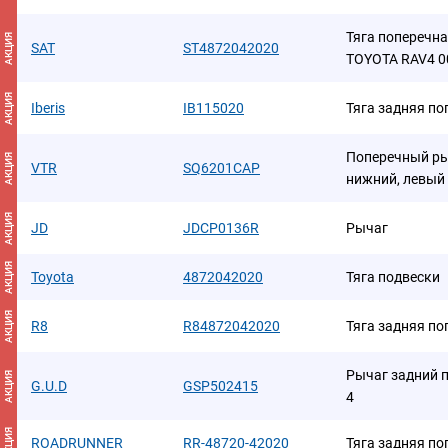
Тяга поперечн
АКЦИЯ
SAT
ST4872042020
TOYOTA RAV4 0
АКЦИЯ
Iberis
IB115020
Тяга задняя п
Поперечный ры
АКЦИЯ
VTR
SQ6201CAP
нижний, левый
АКЦИЯ
JD
JDCP0136R
Рычаг
АКЦИЯ
Toyota
4872042020
Тяга подвески
АКЦИЯ
R8
R84872042020
Тяга задняя по
Рычаг задний п
АКЦИЯ
G.U.D
GSP502415
4
АКЦИЯ
ROADRUNNER
RR-48720-42020
Тяга задняя п