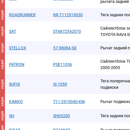
рычага задней 
АКЦИЯ
ROADRUNNER
RR-T112919030
Тяга задняя п
Сайлентблок з
АКЦИЯ
SAT
ST4872542070
TOYOTA RAV4 0
АКЦИЯ
STELLOX
57-98084-SX
Рычаг задней 
Сайлентблок 
АКЦИЯ
PATRON
PSE11036
2000-2005
Тяга поперечн
АКЦИЯ
SUFIX
SI-1059
подвески
АКЦИЯ
KIMIKO
T11-2919040-KM
Рычаг подвеск
АКЦИЯ
SH
SH05200
Тяга задняя п