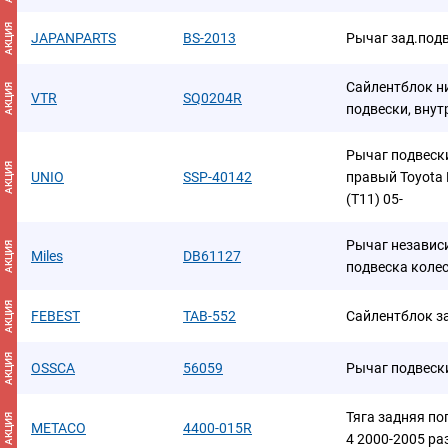
АКЦИЯ
JAPANPARTS
BS-2013
Рычаг зад.подв
Сайлентблок н
АКЦИЯ
VTR
SQ0204R
подвески, внут
Рычаг подвеск
АКЦИЯ
UNIO
SSP-40142
правый Toyota R
(T11) 05-
Рычаг независ
АКЦИЯ
Miles
DB61127
подвеска коле
АКЦИЯ
FEBEST
TAB-552
Сайлентблок з
АКЦИЯ
OSSCA
56059
Рычаг подвеск
Тяга задняя п
АКЦИЯ
METACO
4400-015R
4 2000-2005 р