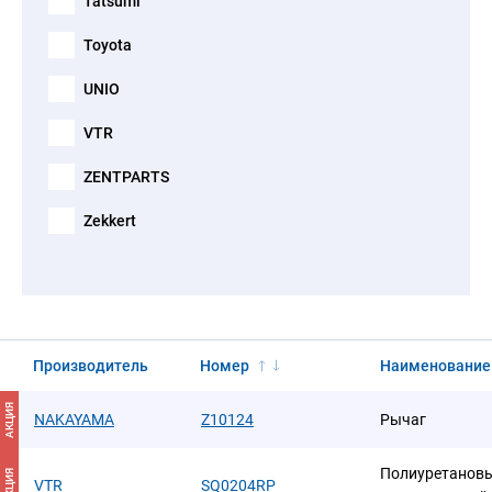
Tatsumi
Toyota
UNIO
VTR
ZENTPARTS
Zekkert
Производитель
Номер
Наименование
АКЦИЯ
NAKAYAMA
Z10124
Рычаг
Полиуретановы
АКЦИЯ
VTR
SQ0204RP