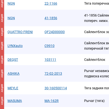
АКЦИЯ
NGN
22-1166
Тяга поперечна
41-1856 Сайлен
АКЦИЯ
NGN
41-1856
попереч. нижн.
АКЦИЯ
QUATTRO FRENI
QF24D00000
Сайлентблок з
Сайлентблок в
АКЦИЯ
LYNXauto
C9910
поперечной тяг
АКЦИЯ
DEQST
103111
Сайлентблок
Рычаг независ
АКЦИЯ
ASHIKA
72-02-2013
подвеска коле
АКЦИЯ
MEYLE
30-160500114
Тяга задняя п
АКЦИЯ
MASUMA
MA-162R
Рычаг (тяга)