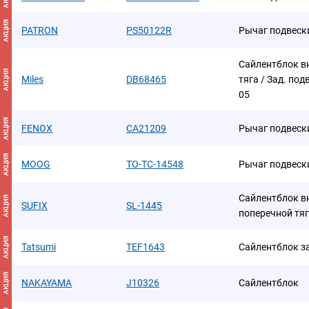
АКЦИЯ
PATRON
PS50122R
Рычаг подвеск
Сайлентблок в
АКЦИЯ
Miles
DB68465
тяга / Зад. подв
05
АКЦИЯ
FENOX
CA21209
Рычаг подвеск
АКЦИЯ
MOOG
TO-TC-14548
Рычаг подвеск
Сайлентблок в
АКЦИЯ
SUFIX
SL-1445
поперечной тяг
АКЦИЯ
Tatsumi
TEF1643
Сайлентблок з
АКЦИЯ
NAKAYAMA
J10326
Сайлентблок