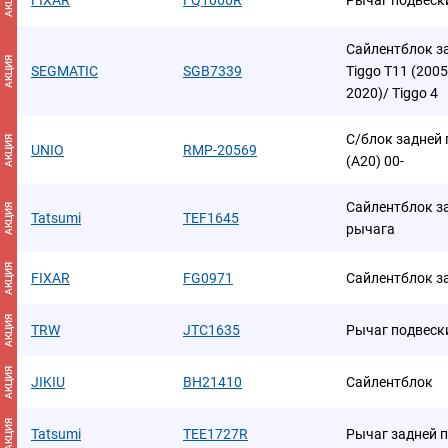
АКЦИЯ
FIXAR
FQ1066R
Рычаг подвеск
Сайлентблок з
АКЦИЯ
SEGMATIC
SGB7339
Tiggo T11 (2005
2020)/ Tiggo 4
С/блок задней 
АКЦИЯ
UNIO
RMP-20569
(A20) 00-
Сайлентблок з
АКЦИЯ
Tatsumi
TEF1645
рычага
АКЦИЯ
FIXAR
FG0971
Сайлентблок з
АКЦИЯ
TRW
JTC1635
Рычаг подвеск
АКЦИЯ
JIKIU
BH21410
Сайлентблок
АКЦИЯ
Tatsumi
TEE1727R
Рычаг задней 