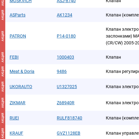
АКЦИЯ
MOSKVICH
ASJ-8740
Клапан
АКЦИЯ
ASParts
AK1234
Клапан (компле
Клапан электро
АКЦИЯ
PATRON
P14-0180
заслонками) MAZ
(CR/CW) 2005-20
АКЦИЯ
FEBI
1000403
Клапан
АКЦИЯ
Meat & Doria
9486
Клапан регулир
АКЦИЯ
UKORAUTO
U1327025
Клапан электр
АКЦИЯ
ZIKMAR
Z68940R
Клапан электр
АКЦИЯ
RUEI
RULF818740
Клапан (компле
АКЦИЯ
KRAUF
GVZ1128EB
Клапан управле