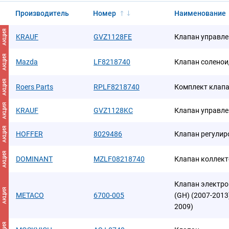
Производитель
Номер
Наименование
АКЦИЯ
KRAUF
GVZ1128FE
Клапан управле
АКЦИЯ
Mazda
LF8218740
Клапан соленои
АКЦИЯ
Roers Parts
RPLF8218740
Комплект клап
АКЦИЯ
KRAUF
GVZ1128KC
Клапан управле
АКЦИЯ
HOFFER
8029486
Клапан регулир
АКЦИЯ
DOMINANT
MZLF08218740
Клапан коллек
Клапан электр
АКЦИЯ
METACO
6700-005
(GH) (2007-2013
2009)