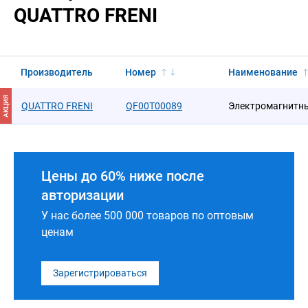
QUATTRO FRENI
Производитель
Номер
Наименование
АКЦИЯ
QUATTRO FRENI
QF00T00089
Электромагнитн
Цены до 60% ниже после
авторизации
У нас более 500 000 товаров по оптовым
ценам
Зарегистрироваться