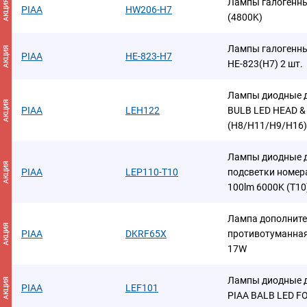
Лампы галогенны
АКЦИЯ
PIAA
HW206-H7
(4800K)
Лампы галогенны
АКЦИЯ
PIAA
HE-823-H7
HE-823(H7) 2 шт.
Лампы диодные д
АКЦИЯ
PIAA
LEH122
BULB LED HEAD 
(H8/H11/H9/H16)
Лампы диодные д
АКЦИЯ
PIAA
LEP110-T10
подсветки номер
100lm 6000K (T10
Лампа дополните
АКЦИЯ
PIAA
DKRF65X
противотуманная
17W
Лампы диодные 
АКЦИЯ
PIAA
LEF101
PIAA BALB LED FO