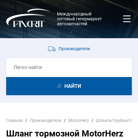
Международный
оптовый гипермаркет
автозапчастей
Производители
НАЙТИ
Главная
Производители
MotorHerz
Шланги/трубки/тро
Шланг тормозной MotorHerz